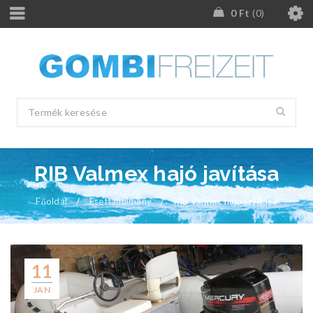
0
Ft
0
RIB Valmex hajó javítása
Főoldal
/
Esettanulmány
/
RIB Valmex hajó javítása
11
JAN