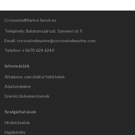
CrosswindMarine Services
Telephely: Balatonszárszó, Szemesi út 9.
Email: crosswindmarine@
crosswindmarine.com
Telefon: +3670 624 6240
Információk
Általános szerződési feltételek
Adatvédelem
Szerviz dokumentumok
Szolgáltatások
Hirdetéseink
Hajóbérlés