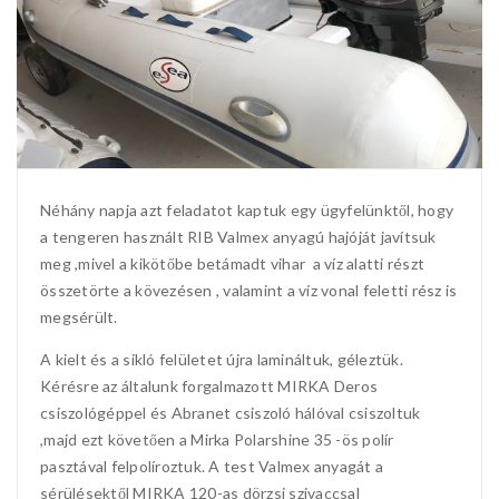
Néhány napja azt feladatot kaptuk egy ügyfelünktől, hogy
a tengeren használt RIB Valmex anyagú hajóját javítsuk
meg ,mivel a kikötőbe betámadt vihar a víz alatti részt
összetörte a kövezésen , valamint a víz vonal feletti rész is
megsérült.
A kielt és a sikló felületet újra lamináltuk, géleztük.
Kérésre az általunk forgalmazott MIRKA Deros
csiszológéppel és Abranet csiszoló hálóval csiszoltuk
,majd ezt követően a Mirka Polarshine 35 -ös polír
pasztával felpolíroztuk. A test Valmex anyagát a
sérülésektől MIRKA 120-as dörzsi szivaccsal