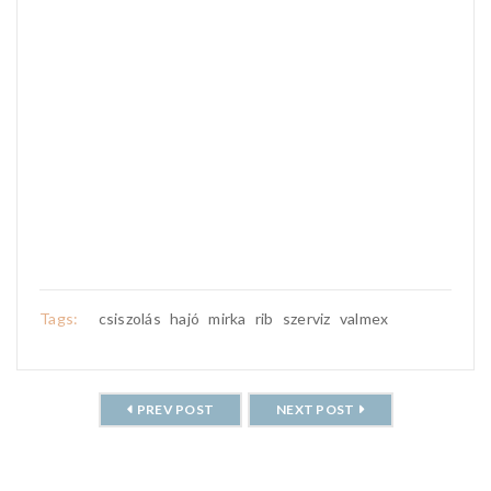
Tags:
csiszolás
hajó
mirka
rib
szerviz
valmex
PREV POST
NEXT POST