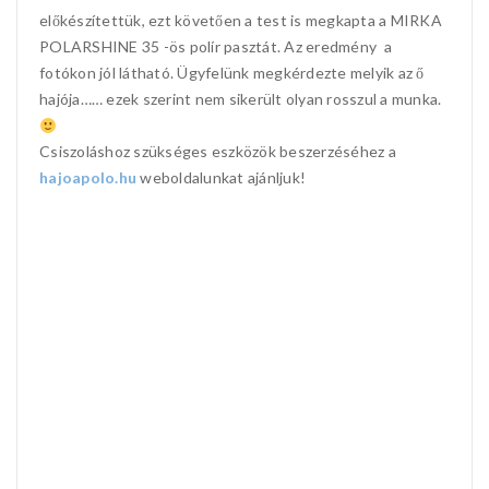
előkészítettük, ezt követően a test is megkapta a MIRKA
POLARSHINE 35 -ös polír pasztát. Az eredmény a
fotókon jól látható. Ügyfelünk megkérdezte melyik az ő
hajója…… ezek szerint nem sikerült olyan rosszul a munka.
Csiszoláshoz szükséges eszközök beszerzéséhez a
hajoapolo.hu
weboldalunkat ajánljuk!