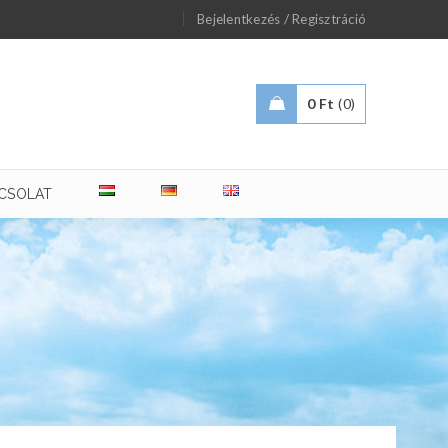
/
Bejelentkezés
Regisztráció
0
Ft
0
CSOLAT