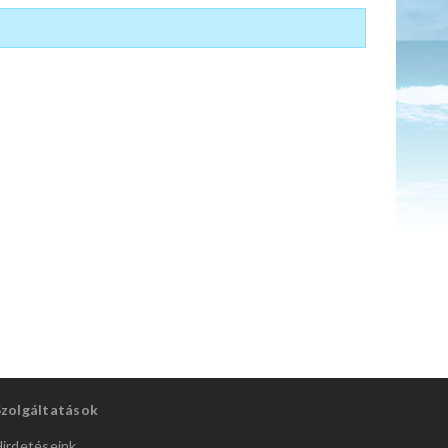
Szolgáltatások
irdetéseink