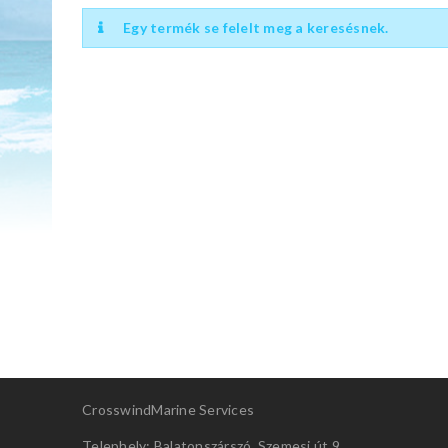
Egy termék se felelt meg a keresésnek.
CrosswindMarine Services
Telephely: Balatonszárszó, Szemesi út 9.