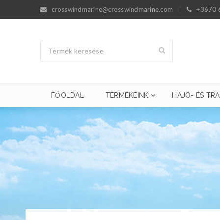
crosswindmarine@crosswindmarine.com
+3670 
FŐOLDAL
TERMÉKEINK
HAJÓ- ÉS TRA