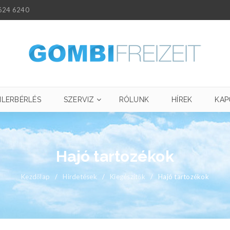
624 6240
ILERBÉRLÉS
SZERVIZ
RÓLUNK
HÍREK
KAP
Hajó tartozékok
Kezdőlap
/
Hirdetések
/
Kiegészítők
/
Hajó tartozékok