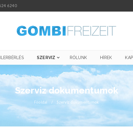
624 6240
ILERBÉRLÉS
SZERVIZ
RÓLUNK
HÍREK
KA
Szerviz dokumentumok
Főoldal
/
Szerviz dokumentumok