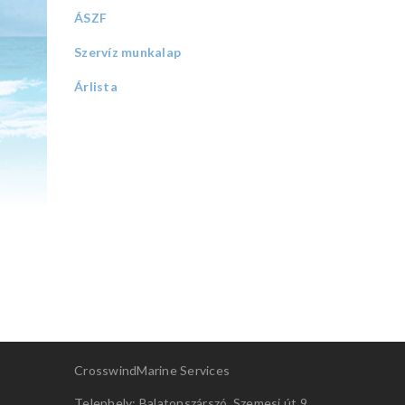
ÁSZF
Szervíz munkalap
Árlista
CrosswindMarine Services
Telephely: Balatonszárszó, Szemesi út 9.