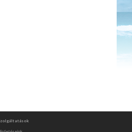
Szolgáltatások
irdetéseink