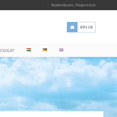
/
Bejelentkezés
Regisztráció
0
Ft
0
PCSOLAT