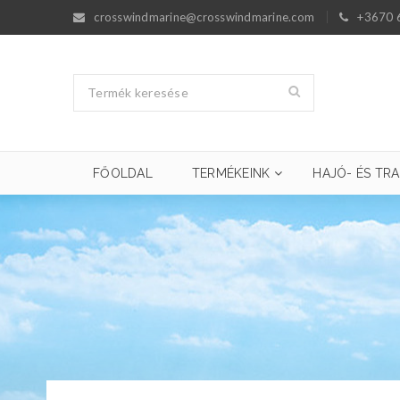
crosswindmarine@crosswindmarine.com
+3670 
FŐOLDAL
TERMÉKEINK
HAJÓ- ÉS TRA