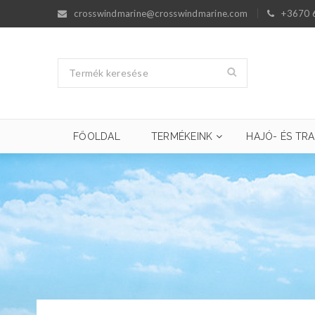
crosswindmarine@crosswindmarine.com
+3670 
FŐOLDAL
TERMÉKEINK
HAJÓ- ÉS TRA