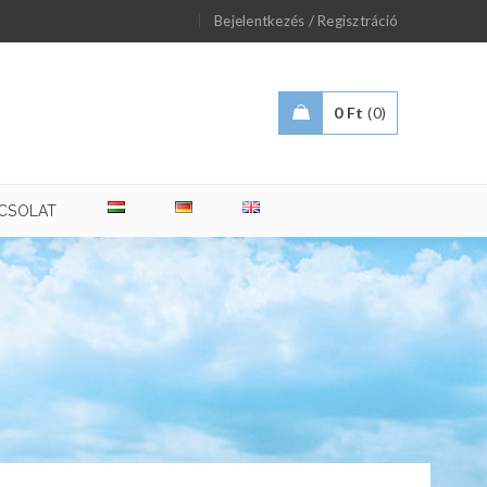
/
Bejelentkezés
Regisztráció
0
Ft
0
CSOLAT