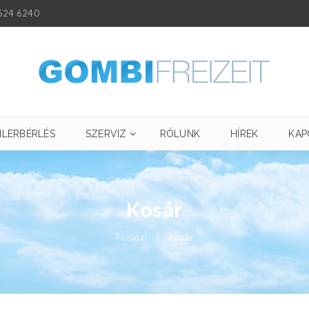
624 6240
ILERBÉRLÉS
SZERVIZ
RÓLUNK
HÍREK
KAP
Kosár
Főoldal
/
Kosár