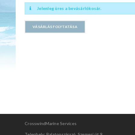
Jelenleg üres a bevásárlókosár.
VÁSÁRLÁS FOLYTATÁSA
CrosswindMarine Services
Telephely: Balatonszárszó, Szemesi út 9.