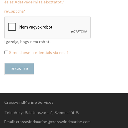
és az Adatvédelmi tájékoztatót.
*
reCaptcha
*
Igazolja, hogy nem robot!
Send these credentials via email.
CrosswindMarine Services
Telephely: Balatonszárszó, Szemesi út 9.
Email: crosswindmarine@
crosswindmarine.com