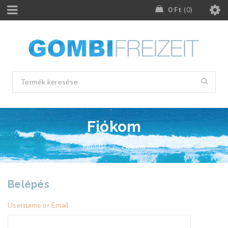
0
Ft
0
Fiókom
Főoldal
/
Fiókom
Belépés
Username or Email