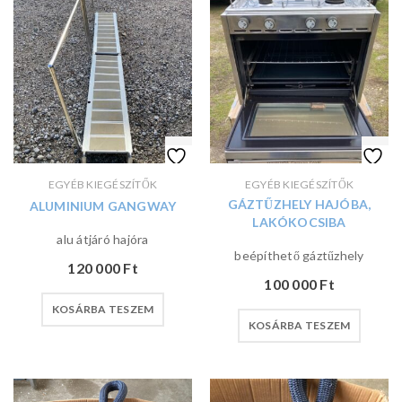
EGYÉB KIEGÉSZÍTŐK
EGYÉB KIEGÉSZÍTŐK
GÁZTŰZHELY HAJÓBA,
ALUMINIUM GANGWAY
LAKÓKOCSIBA
alu átjáró hajóra
beépíthető gáztűzhely
120 000
Ft
100 000
Ft
KOSÁRBA TESZEM
KOSÁRBA TESZEM