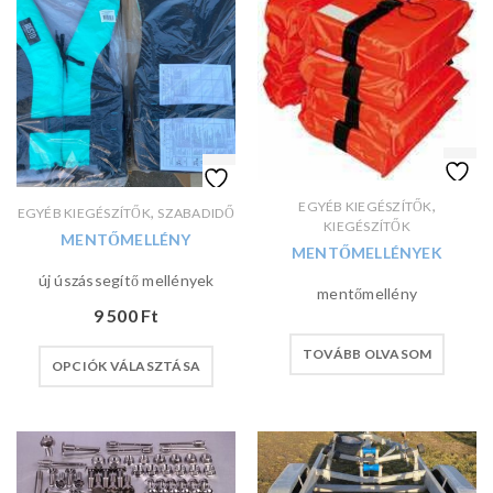
,
EGYÉB KIEGÉSZÍTŐK
,
EGYÉB KIEGÉSZÍTŐK
SZABADIDŐ
KIEGÉSZÍTŐK
MENTŐMELLÉNY
MENTŐMELLÉNYEK
új úszássegítő mellények
mentőmellény
9 500
Ft
TOVÁBB OLVASOM
OPCIÓK VÁLASZTÁSA