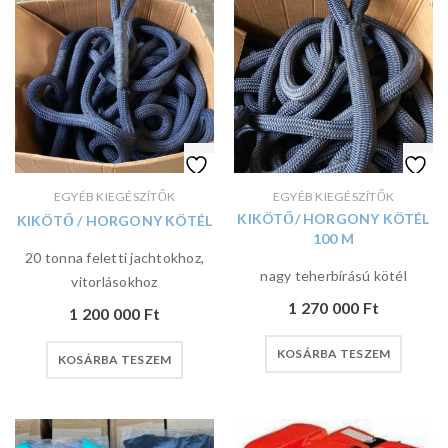
EGYÉB KIEGÉSZÍTŐK
EGYÉB KIEGÉSZÍTŐK
KIKÖTŐ/ HORGONY KÖTÉL
KIKÖTŐ / HORGONY KÖTÉL
100 M
20 tonna feletti jachtokhoz,
nagy teherbírású kötél
vitorlásokhoz
1 270 000
Ft
1 200 000
Ft
KOSÁRBA TESZEM
KOSÁRBA TESZEM