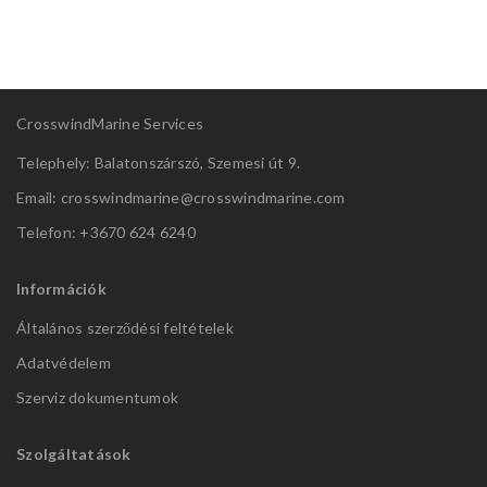
CrosswindMarine Services
Telephely: Balatonszárszó, Szemesi út 9.
Email: crosswindmarine@
crosswindmarine.com
Telefon: +3670 624 6240
Információk
Általános szerződési feltételek
Adatvédelem
Szerviz dokumentumok
Szolgáltatások