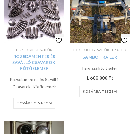
,
EGYÉB KIEGÉSZÍTŐK
EGYÉB KIEGÉSZÍTŐK
TRAILER
ROZSDAMENTES ÉS
SAMBO TRAILER
SAVÁLLÓ CSAVAROK,
hajó szállító trailer
KÖTŐELEMEK
1 600 000
Ft
Rozsdamentes és Saválló
Csavarok, Kötőelemek
KOSÁRBA TESZEM
TOVÁBB OLVASOM