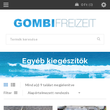
0
Ft
0
Egyéb kiegészítők
Kezdőlap
/
Hirdetések
/
Kiegészítők
/
Egyéb kiegészítők
Mind a(z) 9 találat megjelenítve
Filter
Alapértelmezett rendezés