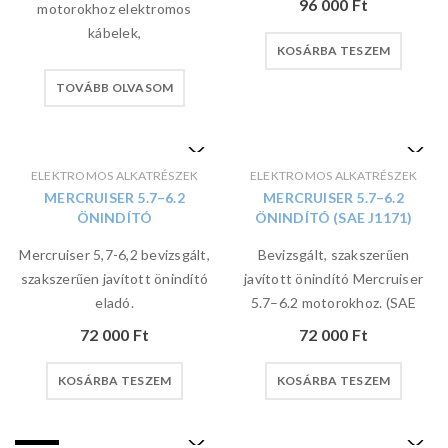
96 000
Ft
motorokhoz elektromos
kábelek,
KOSÁRBA TESZEM
TOVÁBB OLVASOM
ELEKTROMOS ALKATRÉSZEK
ELEKTROMOS ALKATRÉSZEK
MERCRUISER 5.7–6.2
MERCRUISER 5.7–6.2
ÖNINDÍTÓ
ÖNINDÍTÓ (SAE J1171)
Mercruiser 5,7-6,2 bevizsgált,
Bevizsgált, szakszerűen
szakszerűen javított önindító
javított önindító Mercruiser
eladó.
5.7–6.2 motorokhoz. (SAE
72 000
Ft
72 000
Ft
KOSÁRBA TESZEM
KOSÁRBA TESZEM