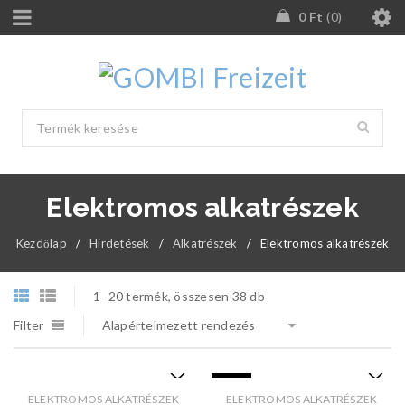
0
Ft
0
Elektromos alkatrészek
Kezdőlap
/
Hirdetések
/
Alkatrészek
/
Elektromos alkatrészek
1–20 termék, összesen 38 db
Filter
Alapértelmezett rendezés
AKCIÓ
ELEKTROMOS ALKATRÉSZEK
ELEKTROMOS ALKATRÉSZEK