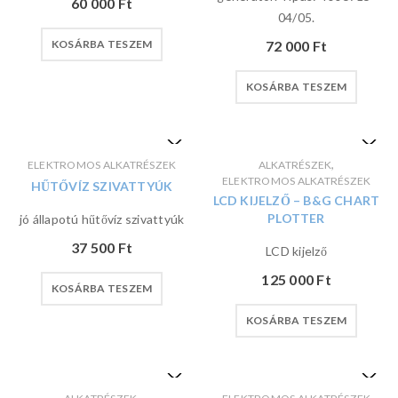
60 000
Ft
04/05.
KOSÁRBA TESZEM
72 000
Ft
KOSÁRBA TESZEM
,
ELEKTROMOS ALKATRÉSZEK
ALKATRÉSZEK
ELEKTROMOS ALKATRÉSZEK
HŰTŐVÍZ SZIVATTYÚK
LCD KIJELZŐ – B&G CHART
PLOTTER
jó állapotú hűtővíz szivattyúk
37 500
Ft
LCD kijelző
125 000
Ft
KOSÁRBA TESZEM
KOSÁRBA TESZEM
,