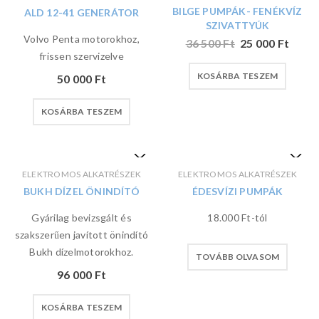
BILGE PUMPÁK- FENÉKVÍZ
ALD 12-41 GENERÁTOR
SZIVATTYÚK
Volvo Penta motorokhoz,
36 500
Ft
25 000
Ft
frissen szervizelve
KOSÁRBA TESZEM
50 000
Ft
KOSÁRBA TESZEM
ELEKTROMOS ALKATRÉSZEK
ELEKTROMOS ALKATRÉSZEK
BUKH DÍZEL ÖNINDÍTÓ
ÉDESVÍZI PUMPÁK
Gyárilag bevizsgált és
18.000 Ft-tól
szakszerűen javított önindító
Bukh dízelmotorokhoz.
TOVÁBB OLVASOM
96 000
Ft
KOSÁRBA TESZEM