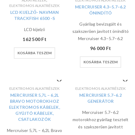
ALKATRÉSZEK
ELEKTROMOS ALKATRÉSZEK
ELEKTROMOS ALKATRÉSZEK
MERCRUISER 4.3–5.7–6.2
LCD KIJELZŐ- NAVMAN
ÖNINDÍTÓ
TRACKFISH 6500 -S
Gyárilag bevizsgált és
LCD kijelző
szakszerűen javított önindító
Mercruiser 4.3–5.7–6.2
162 500
Ft
96 000
Ft
KOSÁRBA TESZEM
KOSÁRBA TESZEM
ELEKTROMOS ALKATRÉSZEK
ELEKTROMOS ALKATRÉSZEK
MERCRUISER 5,7L – 6,2L
MERCRUISER 5.7–6.2
BRAVO MOTOROKHOZ
GENERÁTOR
ELEKTROMOS KÁBELEK,
Mercruiser 5.7–6.2
GYÚJTÓ KÁBELEK,
CSATLAKOZÓK
motorokhoz gyárilag tesztelt
és szakszerűen javított
Mercruiser 5,7L – 6,2L Bravo