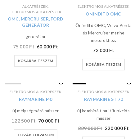
AKCIÓ
,
ALKATRÉSZEK
ELEKTROMOS ALKATRÉSZEK
ELEKTROMOS ALKATRÉSZEK
ÖNINDÍTÓ OMC
OMC, MERCRUISER, FORD
GENERÁTOR
Önindító OMC, Volvo Penta
és Mercruiser marine
generátor
motorokhoz.
75 000
Ft
60 000
Ft
72 000
Ft
KOSÁRBA TESZEM
KOSÁRBA TESZEM
ELADVA
AKCIÓ
ELEKTROMOS ALKATRÉSZEK
ELEKTROMOS ALKATRÉSZEK
RAYMARINE I40
RAYMARINE ST 70
új mélységmérő műszer
új kombinált multifunkciós
műszer
122 500
Ft
70 000
Ft
329 000
Ft
220 000
Ft
TOVÁBB OLVASOM