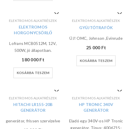
ELEKTROMOS ALKATRÉSZEK
ELEKTROMOS ALKATRÉSZEK
ELEKTROMOS
GYÚJTÓTRAFÓK
HORGONYCSÖRLŐ
ÚJ! OMC, Johnson ,Evinrude
Lofrans MCB0512M, 12V,
25 000
Ft
500W, jó állapotban.
180 000
Ft
KOSÁRBA TESZEM
KOSÁRBA TESZEM
ELEKTROMOS ALKATRÉSZEK
ELEKTROMOS ALKATRÉSZEK
HITACHI LR155-20B
HP TRONIC 340V
GENERÁTOR
GENERÁTOR
generátor, frissen szervizelve
Eladó egy 340V-os HP Tronic
generátor. Típus: 4006715-