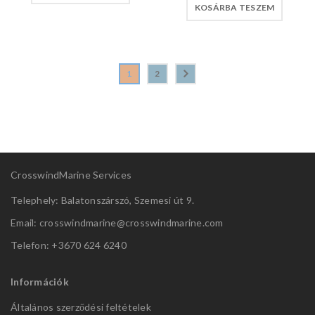
KOSÁRBA TESZEM
1
2
CrosswindMarine Services
Telephely: Balatonszárszó, Szemesi út 9.
Email: crosswindmarine@
crosswindmarine.com
Telefon: +3670 624 6240
Információk
Általános szerződési feltételek