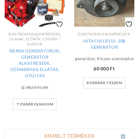
,
ELEKTROMOS ALKATRÉSZEK
ELEKTROMOS ALKATRÉSZEK
OLAJAK, SZŰRŐK, CSÖVEK /
HITACHI LR155-20B
SLAGOK
GENERÁTOR
SIERRA GENERÁTOROK,
GENERÁTOR
generátor, frissen szervizelve
ALKATRÉSZEK,
60 000
Ft
ÜZEMANYAG ELLÁTÁS,
GYÚJTÁS
KOSÁRBA TESZEM
új alkatrészek
TOVÁBB OLVASOM
KIEMELT TERMÉKEK