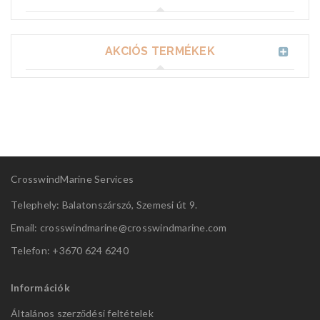
AKCIÓS TERMÉKEK
CrosswindMarine Services
Telephely: Balatonszárszó, Szemesi út 9.
Email: crosswindmarine@
crosswindmarine.com
Telefon: +3670 624 6240
Információk
Általános szerződési feltételek