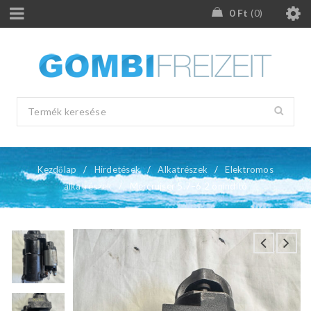
0
Ft
0
Kezdőlap
/
Hirdetések
/
Alkatrészek
/
Elektromos
alkatrészek
/
Mercruiser 5.7–6.2 önindító