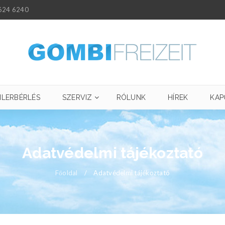
624 6240
ILERBÉRLÉS
SZERVIZ
RÓLUNK
HÍREK
KAP
Adatvédelmi tájékoztató
Főoldal
/
Adatvédelmi tájékoztató