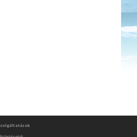
Szolgáltatások
irdetéseink