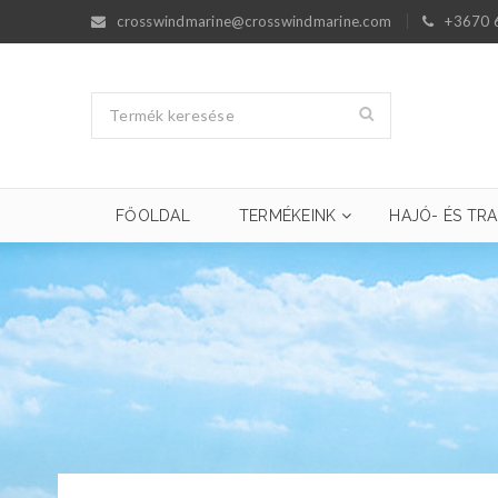
crosswindmarine@crosswindmarine.com
+3670 
FŐOLDAL
TERMÉKEINK
HAJÓ- ÉS TRA