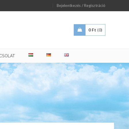
/
Bejelentkezés
Regisztráció
0
Ft
0
CSOLAT