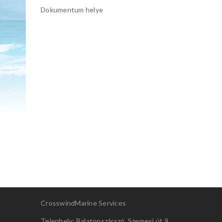
Dokumentum helye
CrosswindMarine Services
Telephely: Balatonszárszó, Szemesi út 9.