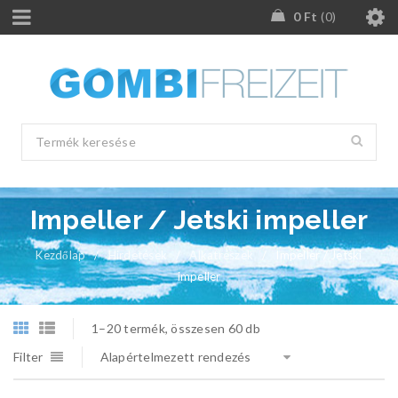
0
Ft
0
Impeller / Jetski impeller
Kezdőlap
/
Hirdetések
/
Alkatrészek
/
Impeller / Jetski
impeller
1–20 termék, összesen 60 db
Filter
Alapértelmezett rendezés