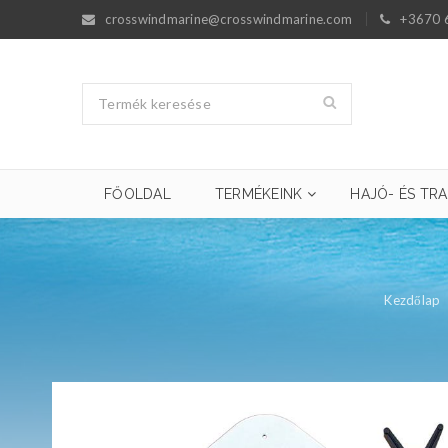
crosswindmarine@crosswindmarine.com
+3670 
FŐOLDAL
TERMÉKEINK
HAJÓ- ÉS TRA
Kezdőlap