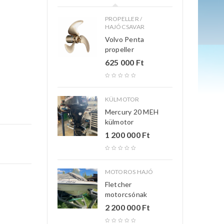
PROPELLER /
HAJÓCSAVAR
Volvo Penta
propeller
625 000
Ft
KÜLMOTOR
Mercury 20 MEH
külmotor
1 200 000
Ft
MOTOROS HAJÓ
Fletcher
motorcsónak
2 200 000
Ft