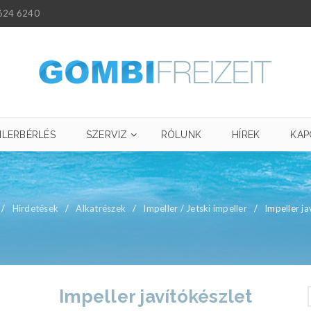
624 6240
ILERBÉRLÉS
SZERVIZ
RÓLUNK
HÍREK
KAP
/
Hirdetések
/
Alkatrészek
/
Impeller / Jetski impeller
/
Impeller ja
Impeller javítókészlet