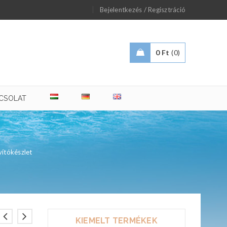
/
Bejelentkezés
Regisztráció
0
Ft
0
CSOLAT
vítókészlet
KIEMELT TERMÉKEK