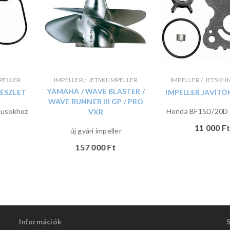
MPELLER
IMPELLER / JETSKI IMPELLER
IMPELLER / JETSKI 
YAMAHA / WAVE BLASTER /
KÉSZLET
IMPELLER JAVÍTÓ
WAVE RUNNER III GP / PRO
pusokhoz
Honda BF15D/20D 
VXR
11 000
Ft
új gyári impeller
157 000
Ft
Információk