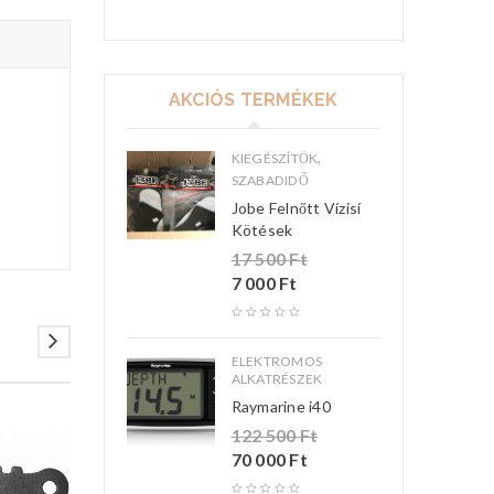
AKCIÓS TERMÉKEK
,
KIEGÉSZÍTŐK
SZABADIDŐ
Jobe Felnőtt Vízisí
Kötések
17 500
Ft
7 000
Ft
ELEKTROMOS
ALKATRÉSZEK
Raymarine i40
122 500
Ft
70 000
Ft