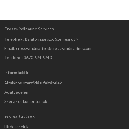
CrosswindMarine Services
Telephely: Balatonszárszó, Szemesi út 9.
Email: crosswindmarine@
crosswindmarine.com
Telefon: +3670 624 6240
Információk
Általános szerződési feltételek
Adatvédelem
Szerviz dokumentumok
Szolgáltatások
Hirdetéseink