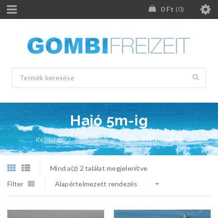
0
Ft
0
Hajó 5m-ig
Kezdőlap
/
Hirdetések
/
Hajók
/
Hajó 5m-ig
Mind a(z) 2 találat megjelenítve
Filter
Alapértelmezett rendezés