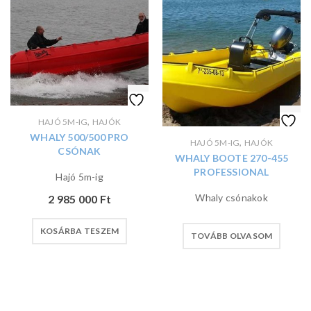
,
HAJÓ 5M-IG
HAJÓK
WHALY 500/500 PRO
,
HAJÓ 5M-IG
HAJÓK
CSÓNAK
WHALY BOOTE 270-455
PROFESSIONAL
Hajó 5m-ig
Whaly csónakok
2 985 000
Ft
KOSÁRBA TESZEM
TOVÁBB OLVASOM