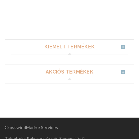
KIEMELT TERMÉKEK
AKCIÓS TERMÉKEK
CrosswindMarine Services
Telephely: Balatonszárszó, Szemesi út 9.