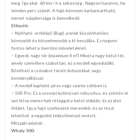
meg. Így akár 60 km / h a sebesség . Nagyon hasznos, ha
minden perc számít. A hajó könnyen karbantartható,
menet tulajdonsága is kiemelkedő.
Előnyök:
– Nyitható orrkilépő (Bug) ,ennek köszönhetően
könnyebb és kényelmesebb a ki-beszállás. Ez nagyon
fontos lehet a mentési műveleteknél.
– Egyedi, nagy tér (maximum 4 m³) Mivel a nagy belső tér,
amely személyre szabottan, ez a modell egyedülálló.
Bővítheti a csónakot tároló dobozokkal, vagy
kormányállással.
– A modell kapható piros vagy szürke színben is.
– 500 Pro: Ez a sorozat különösen robusztus, és szintén el
van látva merev hab réteggel a belső oldalán, és az alsó
felület. Így a hajó szerkezete merevebb, és ez teszi
lehetővé a nagyobb teljesítményű motort.
Műszaki adatok:
Whaly 500: