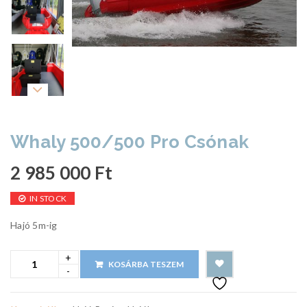
Whaly 500/500 Pro Csónak
2 985 000
Ft
IN STOCK
Hajó 5m-ig
KOSÁRBA TESZEM