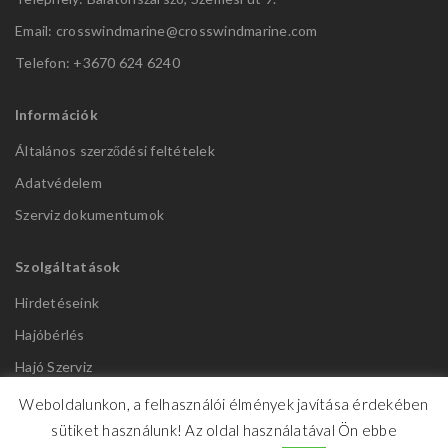
Email: crosswindmarine@
crosswindmarine.com
Telefon: +3670 624 6240
Információk
Általános szerződési feltételek
Adatvédelem
Szerviz dokumentumok
Szolgáltatások
Hirdetéseink
Hajóbérlés
Hajó Szerviz
Weboldalunkon, a felhasználói élmények javítása érdekében
sütiket használunk! Az oldal használatával Ön ebbe