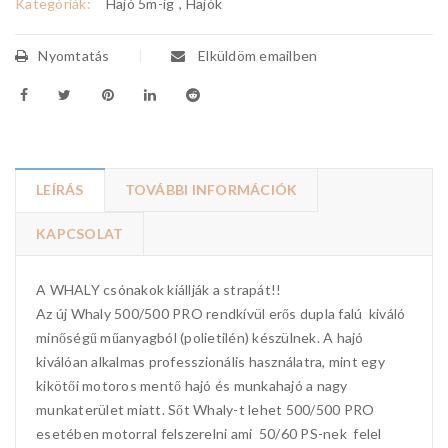
Kategóriák:
Hajó 5m-ig
,
Hajók
Nyomtatás
Elküldöm emailben
LEÍRÁS
TOVÁBBI INFORMÁCIÓK
KAPCSOLAT
A WHALY csónakok kiállják a strapát!!
Az új Whaly 500/500 PRO rendkívül erős dupla falú kiváló
minőségű műanyagból (polietilén) készülnek. A hajó
kiválóan alkalmas professzionális használatra, mint egy
kikötői motoros mentő hajó és munkahajó a nagy
munkaterület miatt. Sőt Whaly-t lehet 500/500 PRO
esetében motorral felszerelni ami 50/60 PS-nek felel