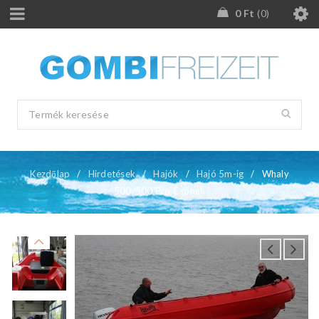
0
Ft
0
Kezdőlap
/
Hirdetések
/
Hajók
/
Hajó 5m-ig
/
Whaly
500/500 Pro Csónak