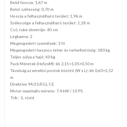
Belül hossza: 1,67 m
Belső szélesség: 0,70 m
Hossza a felhasználható terület: 1,96 m
Szélessége a felhasználható terület: 1,18 m
Cső, tube átmérője: 40 cm
Légkamra: 2
Megengedett személyek: 3 fő
Megengedett hasznos teher és terhelhetőség: 180 kg
Teljes súlya a hajó: 40 kg
Pack Méretek (HxSzxM): kb 2,15×1,05×0,50 m
Távolság az emelési pontok közötti (W x L): kb 0,63×1,52
m
Direktive 94/25/EG), CE
Motor maximális mérete: 7.4 kW / 10 PS
Trib : S, rövid