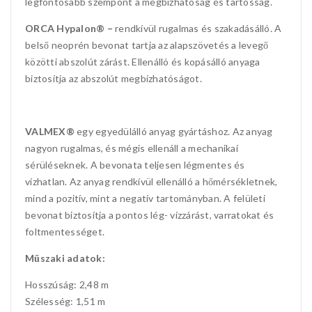
legfontosabb szempont a megbízhatóság és tartósság.
ORCA Hypalon® –
rendkívül rugalmas és szakadásálló. A
belső neoprén bevonat tartja az alapszövetés a levegő
közötti abszolút zárást. Ellenálló és kopásálló anyaga
biztosítja az abszolút megbízhatóságot.
VALMEX®
egy egyedülálló anyag gyártáshoz. Az anyag
nagyon rugalmas, és mégis ellenáll a mechanikai
sérüléseknek. A bevonata teljesen légmentes és
vízhatlan. Az anyag rendkívül ellenálló a hőmérsékletnek,
mind a pozitív, mint a negatív tartományban. A felületi
bevonat biztosítja a pontos lég- vízzárást, varratokat és
foltmentességet.
Műszaki adatok:
Hosszúság: 2,48 m
Szélesség: 1,51 m