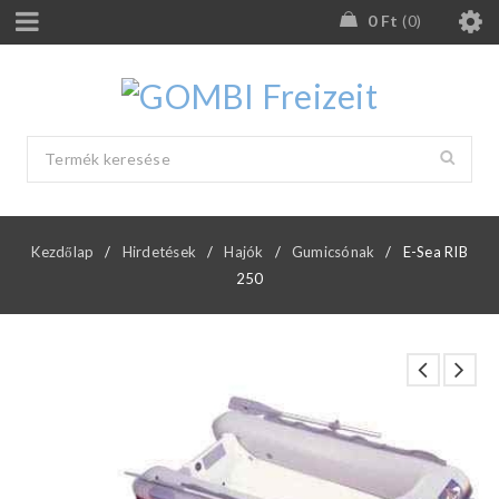
0
Ft
0
Kezdőlap
/
Hirdetések
/
Hajók
/
Gumicsónak
/
E-Sea RIB
250