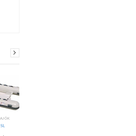
AJÓK
 SL
,
GUMICSÓNAK
,
GUMICSÓNAK
HAJÓK
E-SEA RIB 31