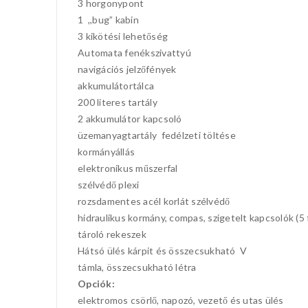
3 horgonypont
1 ,,bug” kabin
3 kikötési lehetőség
Automata fenékszivattyú
navigációs jelzőfények
akkumulátortálca
200 literes tartály
2 akkumulátor kapcsoló
üzemanyagtartály fedélzeti töltése
kormányállás
elektronikus műszerfal
szélvédő plexi
rozsdamentes acél korlát szélvédő
hidraulikus kormány, compas, szigetelt kapcsolók (5 
tároló rekeszek
Hátsó ülés kárpit és összecsukható V
támla, összecsukható létra
Opciók:
elektromos csörlő, napozó, vezető és utas ülés