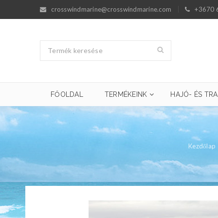
crosswindmarine@crosswindmarine.com
+3670 
FŐOLDAL
TERMÉKEINK
HAJÓ- ÉS TRA
Kezdőlap