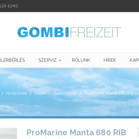
624 6240
ILERBÉRLÉS
SZERVIZ
RÓLUNK
HÍREK
KAP
/
Hirdetések
/
Hajók
/
Gumicsónak
/
ProMarine Manta 680 RIB G
ProMarine Manta 680 RIB