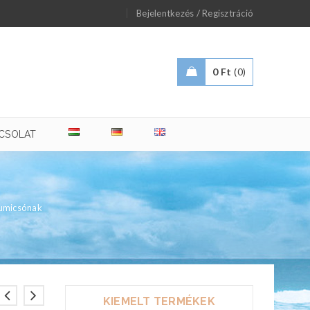
/
Bejelentkezés
Regisztráció
0
Ft
0
CSOLAT
umicsónak
KIEMELT TERMÉKEK