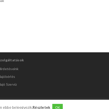
E-SEA RIB 310 RY
nak
RIB gumics
RIB gumicsónak
Szolgáltatások
irdetéseink
ajóbérlés
ajó Szerviz
Ön ebbe beleegyezik.
Részletek
OK