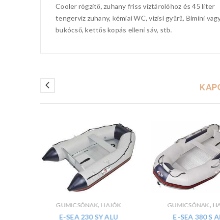
Cooler rögzítő, zuhany friss víztárolóhoz és 45 liter
tengervíz zuhany, kémiai WC, vizisí gyűrű, Bimini va
bukócső, kettős kopás elleni sáv, stb.
KAP
,
,
JÓK
GUMICSÓNAK
HAJÓK
GUMICSÓNAK
H
PY
E-SEA 230 SY ALU
E-SEA 380 S 