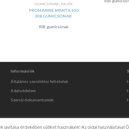
RIB gumicsó
,
GUMICSÓNAK
HAJÓK
PROMARINE MANTA 610
RIB GUMICSÓNAK
RIB gumicsónak
Információk
Általános szerződési feltételek
H
Adatvédelem
H
Szerviz dokumentumok
H
k javítása érdekében sütiket használunk! Az oldal használatával 