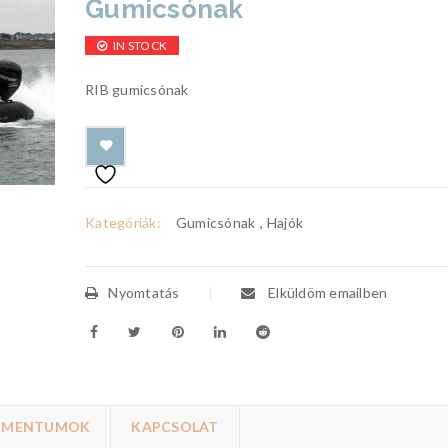
Gumicsónak
IN STOCK
RIB gumicsónak
Kategóriák:
Gumicsónak
,
Hajók
Nyomtatás
Elküldöm emailben
UMENTUMOK
KAPCSOLAT