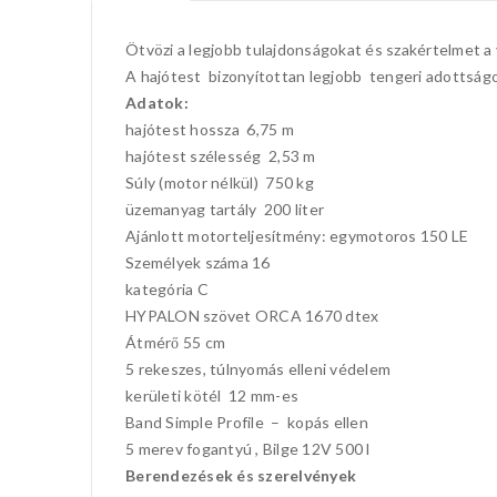
Ötvözi a legjobb tulajdonságokat és szakértelmet a 
A hajótest bizonyítottan legjobb tengeri adottságok
Adatok:
hajótest hossza 6,75 m
hajótest szélesség 2,53 m
Súly (motor nélkül) 750 kg
üzemanyag tartály 200 liter
Ajánlott motorteljesítmény: egymotoros 150 LE
Személyek száma 16
kategória C
HYPALON szövet ORCA 1670 dtex
Átmérő 55 cm
5 rekeszes, túlnyomás elleni védelem
kerületi kötél 12 mm-es
Band Simple Profile – kopás ellen
5 merev fogantyú , Bilge 12V 500 l
Berendezések és szerelvények