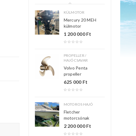
KÜLMOTOR
Mercury 20 MEH
külmotor
1 200 000
Ft
PROPELLER /
HAJÓCSAVAR
Volvo Penta
propeller
625 000
Ft
MOTOROS HAJÓ
Fletcher
motorcsónak
2 200 000
Ft