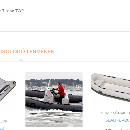
gy T Inox TOP
CSOLÓDÓ TERMÉKEK
,
GUMICSÓNAK
H
SEALIFE 420
AJÓK
ALU