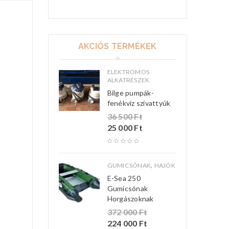
AKCIÓS TERMÉKEK
ELEKTROMOS
ALKATRÉSZEK
Bilge pumpák-
fenékvíz szivattyúk
36 500
Ft
25 000
Ft
,
GUMICSÓNAK
HAJÓK
E-Sea 250
Gumicsónak
Horgászoknak
372 000
Ft
224 000
Ft