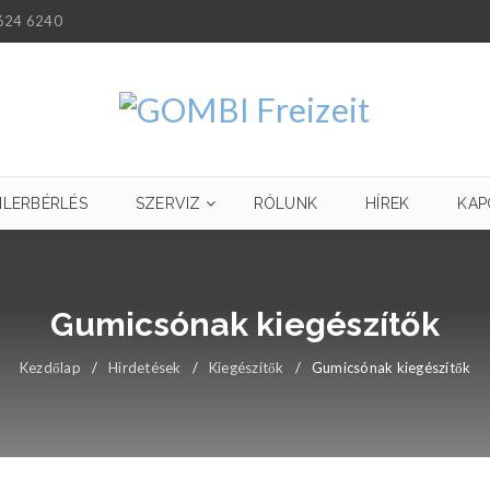
624 6240
ILERBÉRLÉS
SZERVIZ
RÓLUNK
HÍREK
KAP
Gumicsónak kiegészítők
Kezdőlap
/
Hirdetések
/
Kiegészítők
/
Gumicsónak kiegészítők