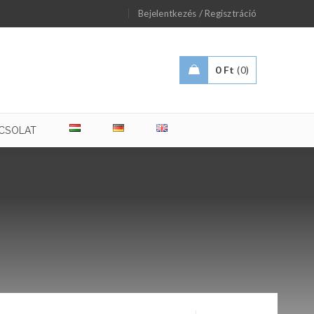
/
Bejelentkezés
Regisztráció
0
Ft
0
CSOLAT