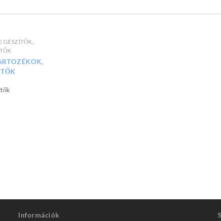
,
EGÉSZÍTŐK
ÍTŐK
ARTOZÉKOK,
ÍTŐK
ítők
Információk