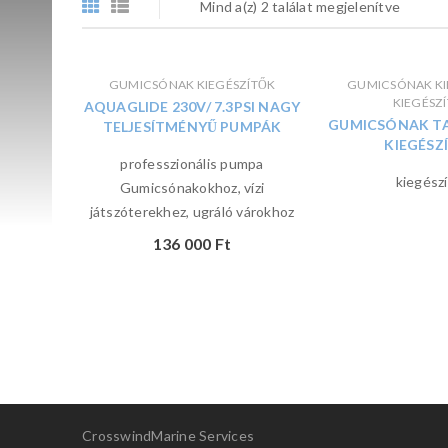
Mind a(z) 2 találat megjelenítve
GUMICSÓNAK KIEGÉSZÍTŐK
GUMICSÓNAK KI
KIEGÉSZ
AQUAGLIDE 230V/ 7.3PSI NAGY
GUMICSÓNAK T
TELJESÍTMÉNYŰ PUMPÁK
KIEGÉSZ
professzionális pumpa
kiegész
Gumicsónakokhoz, vízi
játszóterekhez, ugráló várokhoz
136 000
Ft
CrosswindMarine Services