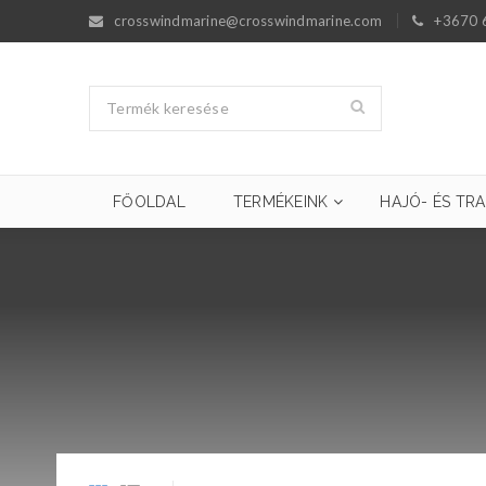
crosswindmarine@crosswindmarine.com
+3670 
FŐOLDAL
TERMÉKEINK
HAJÓ- ÉS TRA