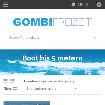
0
Ft
0
Boot bis 5 metern
Start
/
Schiffe
/
Boot bis 5 metern
Einzelnes Ergebnis wird angezeigt
Filter
Standardsortierung