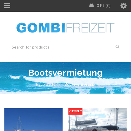
0
Ft
0
Bootsvermietung
Hauptseite
/
Bootsvermietung
KIEMELT