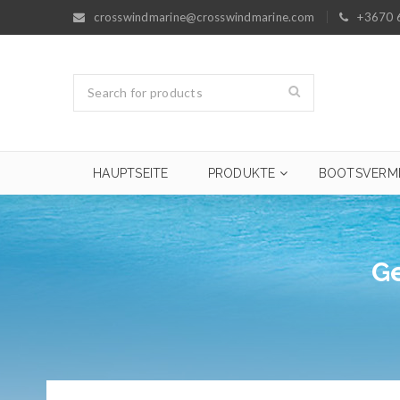
crosswindmarine@crosswindmarine.com
+3670 
HAUPTSEITE
PRODUKTE
BOOTSVERM
Ge