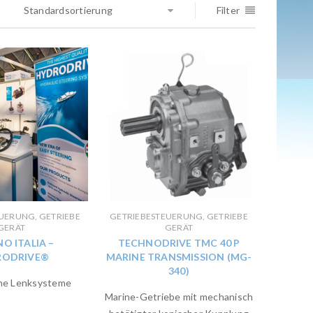
Standardsortierung
Filter
UERUNG, GETRIEBE
GETRIEBESTEUERUNG, GETRIEBE
GERÄT
GERÄT
O ITALIA –
TECHNODRIVE TMC 40 P
RODRIVE®
MARINE TRANSMISSION (MG-
340)
che Lenksysteme
Marine-Getriebe mit mechanisch