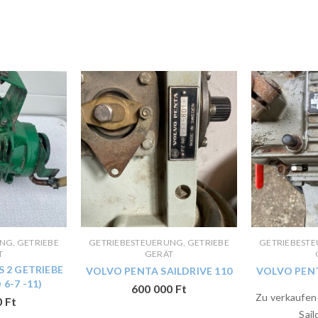
NG, GETRIEBE
GETRIEBESTEUERUNG, GETRIEBE
GETRIEBESTE
T
GERÄT
 2 GETRIEBE
VOLVO PENTA SAILDRIVE 110
VOLVO PENT
6-7 -11)
600 000
Ft
Zu verkaufen 
0
Ft
Sail