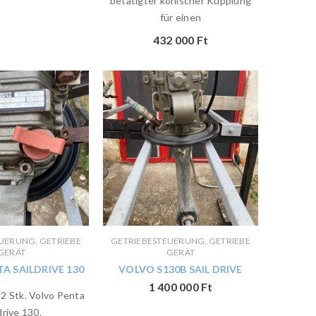
betätigter konischer Kupplung
für einen
432 000
Ft
UERUNG, GETRIEBE
GETRIEBESTEUERUNG, GETRIEBE
GERÄT
GERÄT
A SAILDRIVE 130
VOLVO S130B SAIL DRIVE
1 400 000
Ft
2 Stk. Volvo Penta
drive 130.