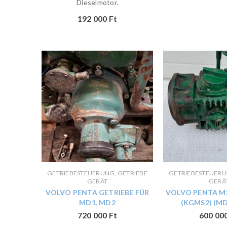
Dieselmotor.
192 000
Ft
GETRIEBESTEUERUNG, GETRIEBE
GETRIEBESTEUERU
GERÄT
GERÄ
VOLVO PENTA GETRIEBE FÜR
VOLVO PENTA MS
MD1, MD2
(KGMS2) (MD 
720 000
Ft
600 00