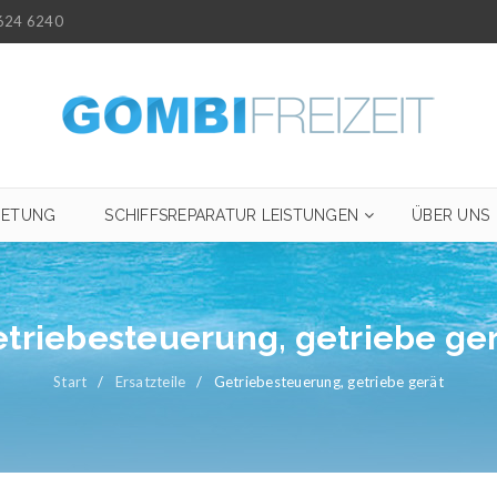
624 6240
IETUNG
SCHIFFSREPARATUR LEISTUNGEN
ÜBER UNS
triebesteuerung, getriebe ge
Start
/
Ersatzteile
/
Getriebesteuerung, getriebe gerät