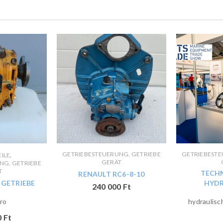
,
GETRIEBESTEUERUNG, GETRIEBE
GETRIEBESTE
ILE
GERÄT
NG, GETRIEBE
T
TECHN
RENAULT RC6-8-10
GETRIEBE
HYD
240 000
Ft
ro
hydraulis
0
Ft