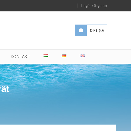
/
Login
Sign up
0
Ft
0
KONTAKT
rät