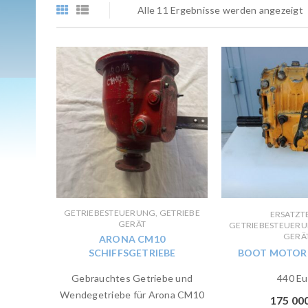
Alle 11 Ergebnisse werden angezeigt
GETRIEBESTEUERUNG, GETRIEBE
ERSATZTE
GERÄT
GETRIEBESTEUERU
GERÄ
ARONA CM10
SCHIFFSGETRIEBE
BOOT MOTOR 
Gebrauchtes Getriebe und
440 Eu
Wendegetriebe für Arona CM10
175 00