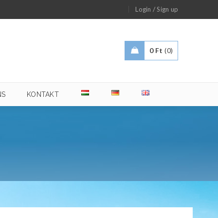
/
Login
Sign up
0
Ft
0
NS
KONTAKT