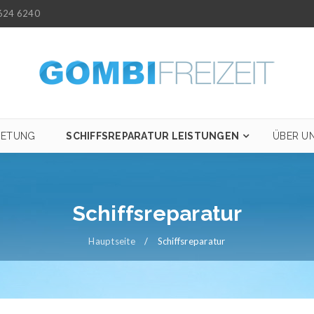
624 6240
IETUNG
SCHIFFSREPARATUR LEISTUNGEN
ÜBER U
Schiffsreparatur
Hauptseite
/
Schiffsreparatur