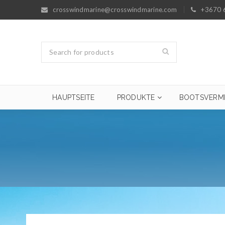
crosswindmarine@crosswindmarine.com
+3670 
HAUPTSEITE
PRODUKTE
BOOTSVERM