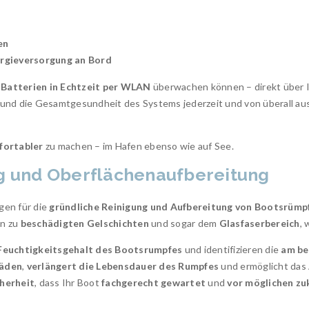
en
rgieversorgung an Bord
e
Batterien in Echtzeit per WLAN
überwachen können – direkt über I
und die Gesamtgesundheit des Systems jederzeit und von überall aus
mfortabler
zu machen – im Hafen ebenso wie auf See.
 und Oberflächenaufbereitung
gen für die
gründliche Reinigung und Aufbereitung von Bootsrümpf
in zu
beschädigten Gelschichten
und sogar dem
Glasfaserbereich
, 
Feuchtigkeitsgehalt des Bootsrumpfes
und identifizieren die
am be
häden
,
verlängert die Lebensdauer des Rumpfes
und ermöglicht das
cherheit
, dass Ihr Boot
fachgerecht gewartet
und
vor möglichen zu