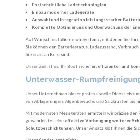
Fortschrittliche Ladetechnologien
Einbau moderner Ladegeräte
Auswahl und Integration leistungsstarker Batteri
Komplette Optimierung und Überwachung der Ene
Auf Wunsch installieren wir Systeme, mit denen Sie Ihr
Sie können den Batteriestatus, Ladezustand, Verbrauch 
Sie nicht an Bord sind.
Unser Ziel ist es, Ihr Boot
sicherer, effizienter und ko
Unterwasser-Rumpfreinigung
Unser Unternehmen bietet professionelle Dienstleistun
von Ablagerungen, Algenbewuchs und Salzkrusten bis h
Mit modernsten Messgeräten ermitteln wir präzise den
gewährleistet eine
effektive Vorbeugung weiterer Sc
Schutzbeschichtungen
. Unser Ansatz gibt Ihnen die
Si
Unser Service ermöglicht: