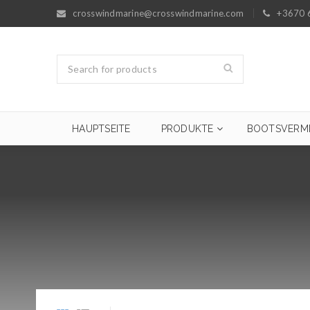
crosswindmarine@crosswindmarine.com
+3670 
HAUPTSEITE
PRODUKTE
BOOTSVERM