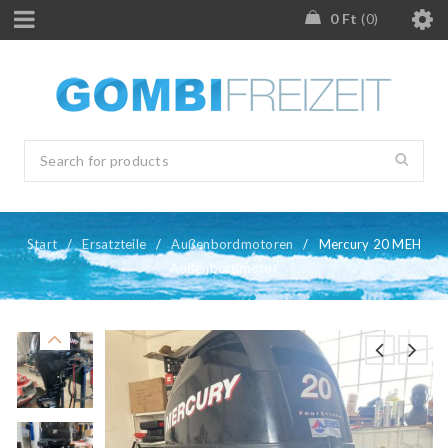
0
Ft
0
Start
/
Ersatzteile
/
Außenbordmotoren
/
Mercury 20 MEH
Außenbordmotor