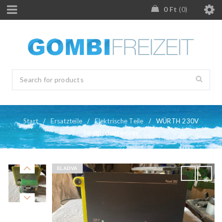
0
Ft
0
Start
/
Ersatzteile
/
Elektrische Teile
/
WÜRTH 230V
Stromschaltanlage
ELADVA