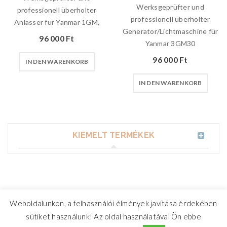
Werksgeprüfter und
professionell überholter
professionell überholter
Anlasser für Yanmar 1GM,
Generator/Lichtmaschine für
96 000
Ft
Yanmar 3GM30
96 000
Ft
IN DEN WARENKORB
IN DEN WARENKORB
KIEMELT TERMÉKEK
Weboldalunkon, a felhasználói élmények javítása érdekében
sütiket használunk! Az oldal használatával Ön ebbe