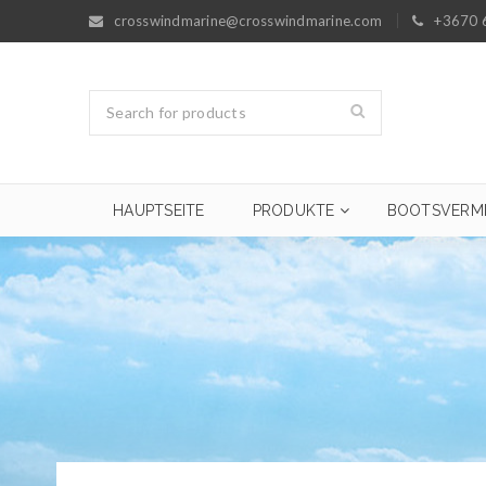
crosswindmarine@crosswindmarine.com
+3670 
HAUPTSEITE
PRODUKTE
BOOTSVERM