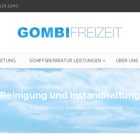
624 6240
IETUNG
SCHIFFSREPARATUR LEISTUNGEN
ÜBER UNS
Reinigung und Instandhaltung
Start
/
Grüner bord
/
Reinigung und Instandhaltung