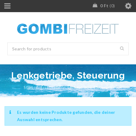
0
Ft
0
Lenkgetriebe, Steuerung
Start
/
Ersatzteile
/
Lenkgetriebe, Steuerung
Es wurden keine Produkte gefunden, die deiner
Auswahl entsprechen.