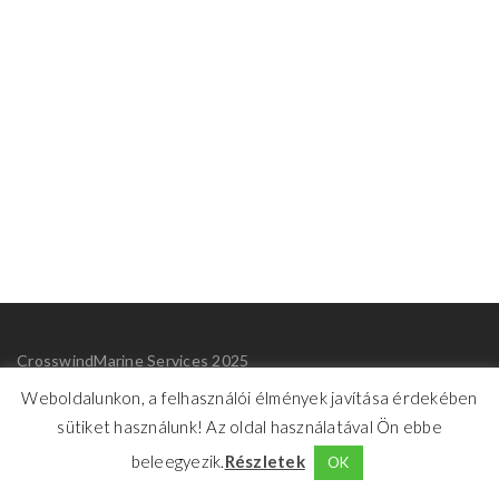
CrosswindMarine Services 2025
Weboldalunkon, a felhasználói élmények javítása érdekében
Benachrichtigungen
sütiket használunk! Az oldal használatával Ön ebbe
beleegyezik.
Részletek
OK