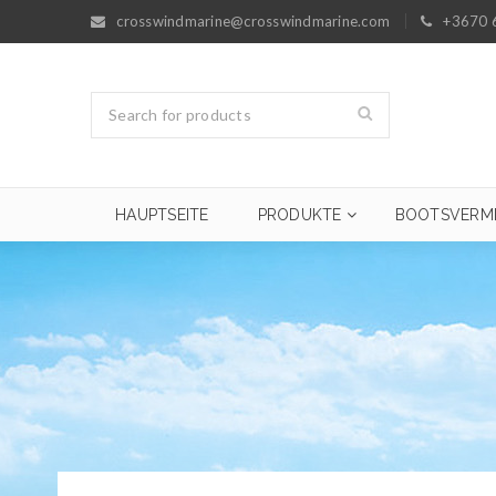
crosswindmarine@crosswindmarine.com
+3670 
HAUPTSEITE
PRODUKTE
BOOTSVERM