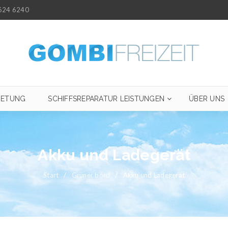
624 6240
IETUNG
SCHIFFSREPARATUR LEISTUNGEN
ÜBER UNS
Akku und Ladegerät
Start
/
Grüner bord
/
Akku und Ladegerät