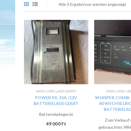
Alle 3 Ergebnisse werden angezeigt
AKKU UND LADEGERÄT
AKKU UND LA
POWER SX-35A /12V
WHISPER COMBI 
BATTERIELADEGERÄT
80 WECHSELRI
BATTERIELA
Batterieladegerät
Zum Verkauf 
49 000
Ft
gebrauchtes Whi