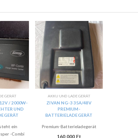
DEGERÄT
AKKU UND LADEGERÄT
12V / 2000W-
ZIVAN NG-3 35A/48V
CHTER UND
PREMIUM-
DEGERÄT
BATTERIELADEGERÄT
steht ein
Premium-Batterieladegerät
sper -Combi
160 000
Ft