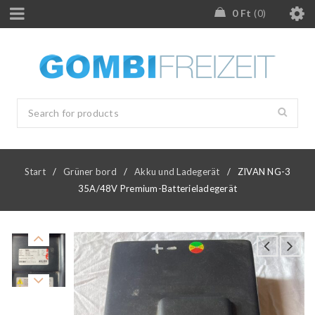
0
Ft
0
Start
/
Grüner bord
/
Akku und Ladegerät
/
ZIVAN NG-3
35A/48V Premium-Batterieladegerät