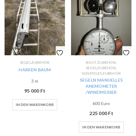
,
SEGELZUBEHÖR
BOOT ZUBEHÖR
,
SEGELZUBEHÖR
HARKEN BAUM
SONSTIGES ZUBEHÖR
SEGELN MANUELLES
3 m
ANEMOMETER
95 000
Ft
/WINDMESSER
600 Euro
IN DEN WARENKORB
225 000
Ft
IN DEN WARENKORB