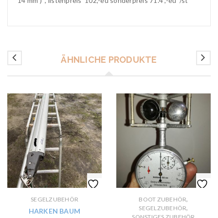
14 mm ) , listenpreis 102,-eu sonderpreis 71.4 ,-eu /st
ÄHNLICHE PRODUKTE
,
SEGELZUBEHÖR
BOOT ZUBEHÖR
,
SEGELZUBEHÖR
HARKEN BAUM
SONSTIGES ZUBEHÖR