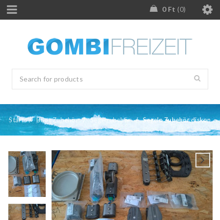
0
Ft
0
Start
/
Boot Zubehör
/
Segelzubehör
/
Segeln Zubehör diskon