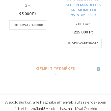
SEGELN MANUELLES
3 m
ANEMOMETER
95 000
Ft
/WINDMESSER
600 Euro
IN DEN WARENKORB
225 000
Ft
IN DEN WARENKORB
KIEMELT TERMÉKEK
Weboldalunkon, a felhasználói élmények javítása érdekében
sütiket használunk! Az oldal használatával Ön ebbe