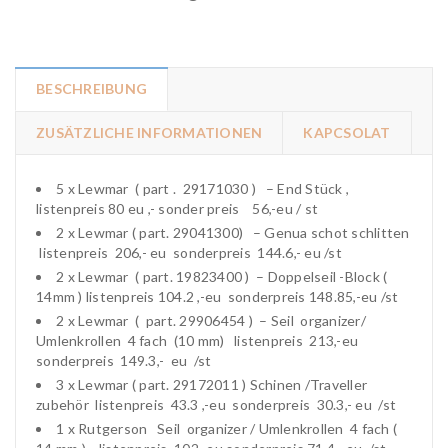
BESCHREIBUNG
ZUSÄTZLICHE INFORMATIONEN
KAPCSOLAT
5 x Lewmar ( part . 29171030 ) – End Stück ,
listenpreis 80 eu ,- sonder preis 56,-eu / st
2 x Lewmar ( part. 29041300) – Genua schot schlitten
listenpreis 206,- eu sonderpreis 144.6,- eu /st
2 x Lewmar ( part. 19823400 ) – Doppelseil -Block (
14mm ) listenpreis 104.2 ,-eu sonderpreis 148.85,-eu /st
2 x Lewmar ( part. 29906454 ) – Seil organizer/
Umlenkrollen 4 fach (10 mm) listenpreis 213,-eu
sonderpreis 149.3,- eu /st
3 x Lewmar ( part. 29172011 ) Schinen /Traveller
zubehör listenpreis 43.3 ,-eu sonderpreis 30.3,- eu /st
1 x Rutgerson Seil organizer / Umlenkrollen 4 fach (