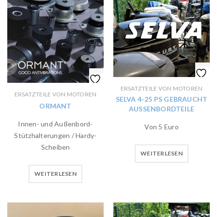
ERSATZTEILE VON MOTOREN
ERSATZTEILE VON MOTOREN
SELVA 4-25 PS GEBRAUCHT
ORMANT
AUSSENBORDTEILE
Innen- und Außenbord-
Von 5 Euro
Stützhalterungen / Hardy-
Scheiben
WEITERLESEN
WEITERLESEN