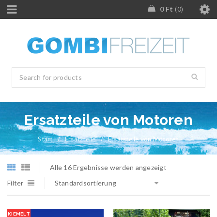
0
Ft
0
Ersatzteile von Motoren
Start
/
Ersatzteile
/
Ersatzteile von Motoren
Alle 16 Ergebnisse werden angezeigt
Filter
Standardsortierung
KIEMELT