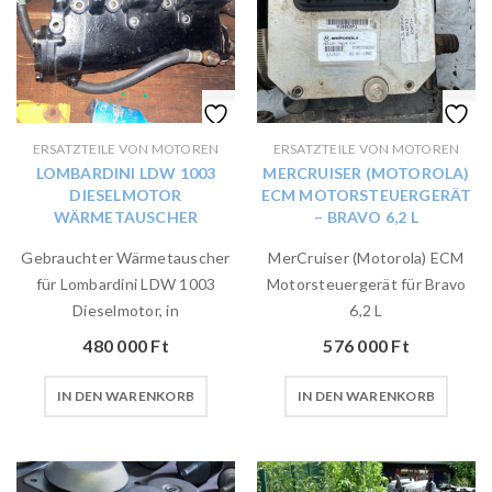
ERSATZTEILE VON MOTOREN
ERSATZTEILE VON MOTOREN
LOMBARDINI LDW 1003
MERCRUISER (MOTOROLA)
DIESELMOTOR
ECM MOTORSTEUERGERÄT
WÄRMETAUSCHER
– BRAVO 6,2 L
Gebrauchter Wärmetauscher
MerCruiser (Motorola) ECM
für Lombardini LDW 1003
Motorsteuergerät für Bravo
Dieselmotor, in
6,2 L
480 000
Ft
576 000
Ft
IN DEN WARENKORB
IN DEN WARENKORB