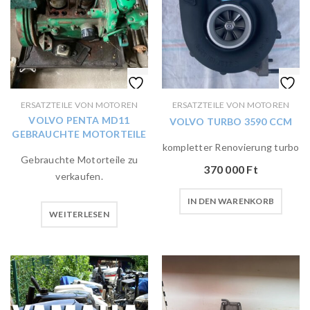
ERSATZTEILE VON MOTOREN
ERSATZTEILE VON MOTOREN
VOLVO PENTA MD11
VOLVO TURBO 3590 CCM
GEBRAUCHTE MOTORTEILE
kompletter Renovierung turbo
Gebrauchte Motorteile zu
370 000
Ft
verkaufen.
IN DEN WARENKORB
WEITERLESEN