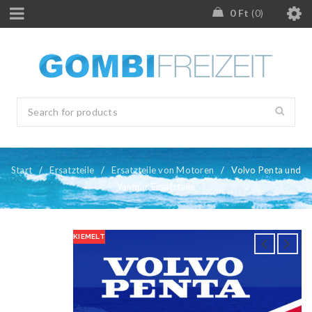
0
Ft
0
Start
/
Ersatzteile
/
Ersatzteile von Motoren
/
Volvo Penta und
Yanmar Ersatzteile
KIEMELT