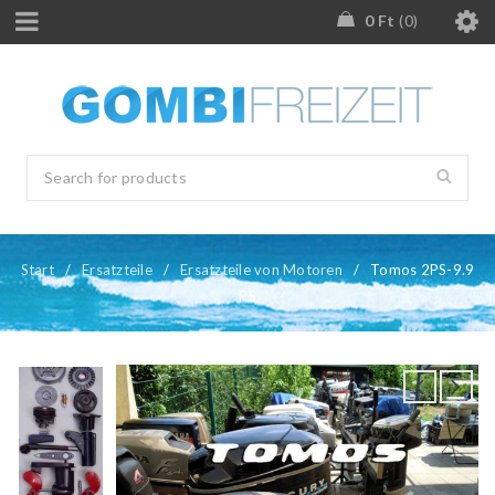
0
Ft
0
Start
/
Ersatzteile
/
Ersatzteile von Motoren
/
Tomos 2PS-9.9
PS