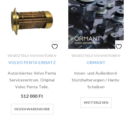
ERSATZTEILE VON MOTOREN
ERSATZTEILE VON MOTOREN
VOLVO PENTA EINSATZ
ORMANT
Autorisiertes Volvo Penta
Innen- und Außenbord-
Servicezentrum. Original
Stützhalterungen / Hardy-
Volvo Penta Teile.
Scheiben
512 000
Ft
WEITERLESEN
IN DEN WARENKORB