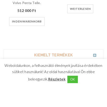
Volvo Penta Teile.
WEITERLESEN
512 000
Ft
IN DEN WARENKORB
KIEMELT TERMÉKEK
Weboldalunkon, a felhasználói élmények javítása érdekében
sütiket használunk! Az oldal használatával Ön ebbe
beleegyezik.
Részletek
OK
CrosswindMarine Services 2025