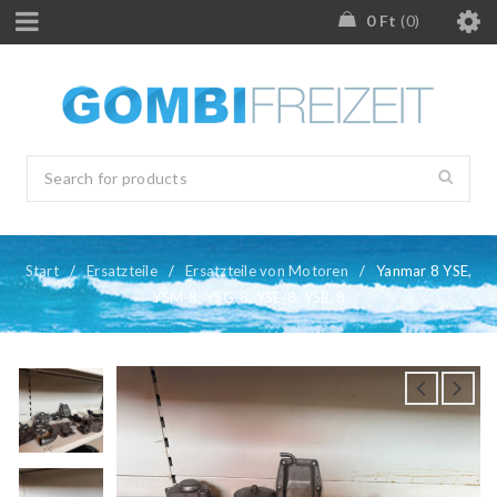
0
Ft
0
Start
/
Ersatzteile
/
Ersatzteile von Motoren
/
Yanmar 8 YSE,
YSM-8, YSG-8, YSE-8, YSB-8