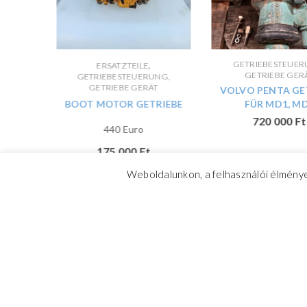
NG,
,
GETRIEBESTEUER
ERSATZTEILE
T
GETRIEBE GER
GETRIEBESTEUERUNG,
GETRIEBE GERÄT
LDRIVE
VOLVO PENTA GE
BOOT MOTOR GETRIEBE
FÜR MD1, M
720 000
Ft
440 Euro
175 000
Ft
Weboldalunkon, a felhasználói élménye