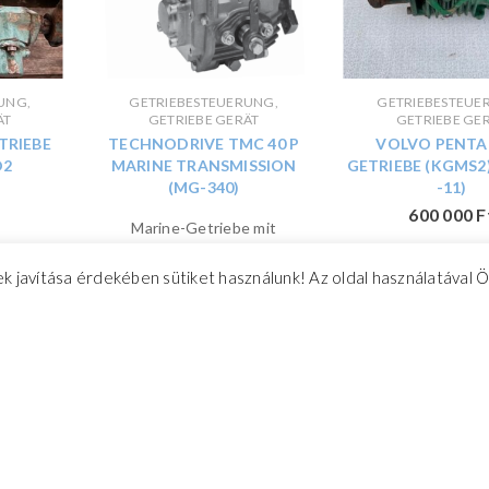
UNG,
GETRIEBESTEUERUNG,
GETRIEBESTEUE
ÄT
GETRIEBE GERÄT
GETRIEBE GE
TRIEBE
TECHNODRIVE TMC 40 P
VOLVO PENTA 
D2
MARINE TRANSMISSION
GETRIEBE (KGMS2)
(MG-340)
-11)
600 000
F
Marine-Getriebe mit
mechanisch betätigter
k javítása érdekében sütiket használunk! Az oldal használatával 
konischer Kupplung für einen
432 000
Ft