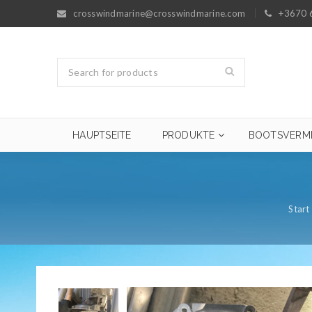
crosswindmarine@crosswindmarine.com
+3670 
HAUPTSEITE
PRODUKTE
BOOTSVERM
Start