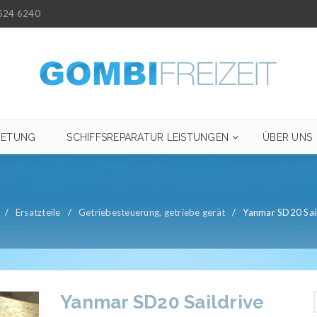
624 6240
IETUNG
SCHIFFSREPARATUR LEISTUNGEN
ÜBER UNS
/
Ersatzteile
/
Getriebesteuerung, getriebe gerät
/
Yanmar SD20 Sai
Yanmar SD20 Saildrive