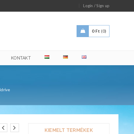
/
Login
Sign up
0
Ft
0
KONTAKT
ldrive
KIEMELT TERMÉKEK