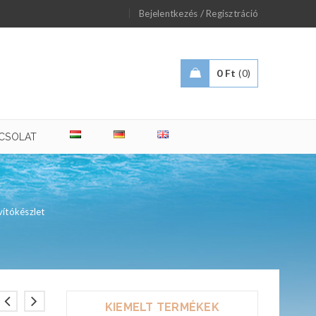
/
Bejelentkezés
Regisztráció
0
Ft
0
CSOLAT
vítókészlet
KIEMELT TERMÉKEK