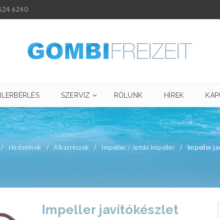
624 6240
ILERBÉRLÉS
SZERVIZ
RÓLUNK
HÍREK
KAP
/
Hirdetések
/
Alkatrészek
/
Impeller / Jetski impeller
/
Impeller ja
Impeller javítókészlet