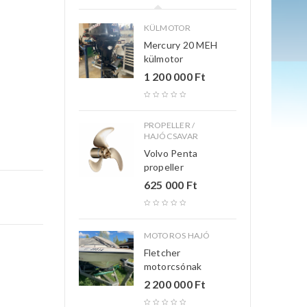
KÜLMOTOR
Mercury 20 MEH
külmotor
1 200 000
Ft
PROPELLER /
HAJÓCSAVAR
Volvo Penta
propeller
625 000
Ft
MOTOROS HAJÓ
Fletcher
motorcsónak
2 200 000
Ft