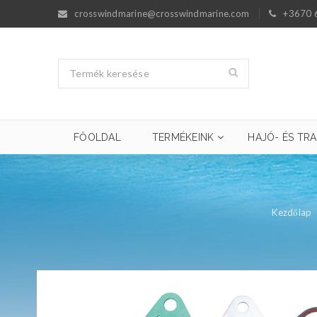
crosswindmarine@crosswindmarine.com
+3670 
FŐOLDAL
TERMÉKEINK
HAJÓ- ÉS TRA
Kezdőlap