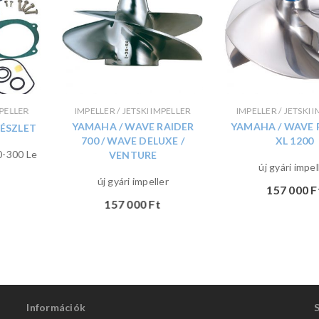
MPELLER
IMPELLER / JETSKI IMPELLER
IMPELLER / JETSKI 
YAMAHA / WAVE RAIDER
YAMAHA / WAVE
KÉSZLET
700 / WAVE DELUXE /
XL 1200
0-300 Le
VENTURE
új gyári impel
új gyári impeller
157 000
F
157 000
Ft
Információk