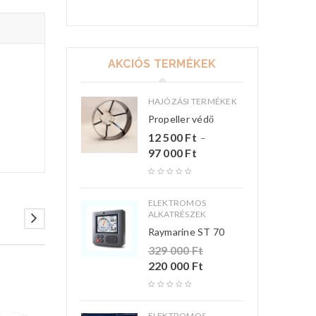
AKCIÓS TERMÉKEK
HAJÓZÁSI TERMÉKEK
Propeller védő
12 500
Ft
–
97 000
Ft
ELEKTROMOS
ALKATRÉSZEK
Raymarine ST 70
329 000
Ft
220 000
Ft
ELEKTROMOS