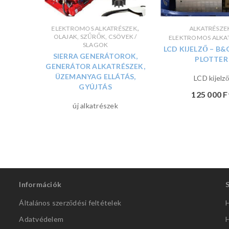
,
ELEKTROMOS ALKATRÉSZEK
ALKATRÉSZE
OLAJAK, SZŰRŐK, CSÖVEK /
ELEKTROMOS ALKA
SLAGOK
LCD KIJELZŐ – B
SIERRA GENERÁTOROK,
PLOTTER
GENERÁTOR ALKATRÉSZEK,
ÜZEMANYAG ELLÁTÁS,
LCD kijelző
GYÚJTÁS
125 000
F
új alkatrészek
Információk
Általános szerződési feltételek
H
Adatvédelem
H