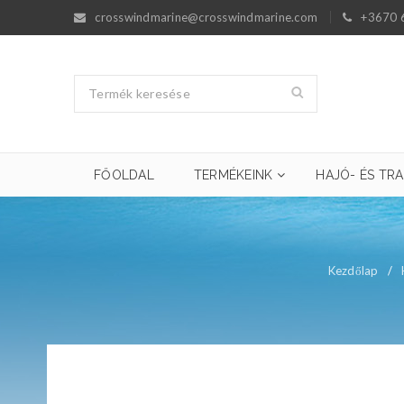
crosswindmarine@crosswindmarine.com
+3670 
FŐOLDAL
TERMÉKEINK
HAJÓ- ÉS TRA
Kezdőlap
/