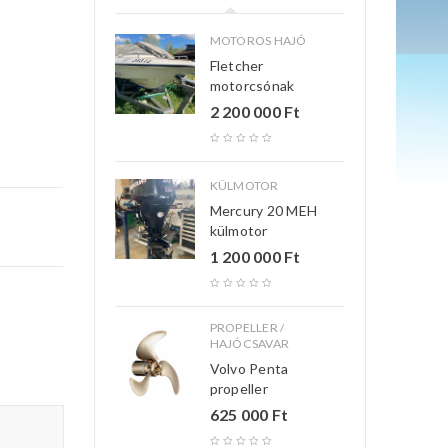
MOTOROS HAJÓ
Fletcher
motorcsónak
2 200 000
Ft
KÜLMOTOR
Mercury 20 MEH
külmotor
1 200 000
Ft
PROPELLER /
HAJÓCSAVAR
Volvo Penta
propeller
625 000
Ft