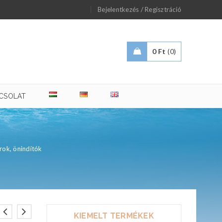
/
Bejelentkezés
Regisztráció
0
Ft
0
CSOLAT
rok, önindítók
KIEMELT TERMÉKEK