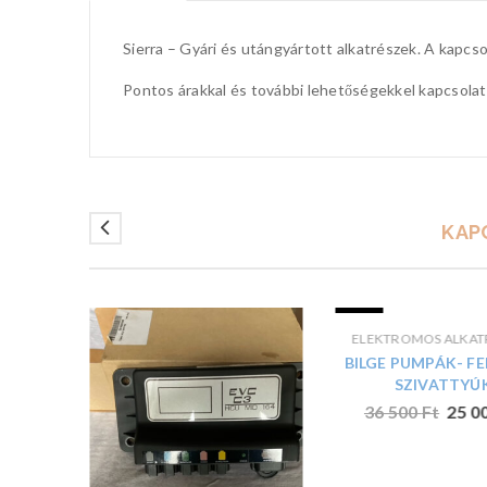
Sierra – Gyári és utángyártott alkatrészek. A kapcso
Pontos árakkal és további lehetőségekkel kapcsola
KAP
AKCIÓ
ELEKTROMOS ALKAT
BILGE PUMPÁK- F
SZIVATTYÚ
36 500
Ft
25 0