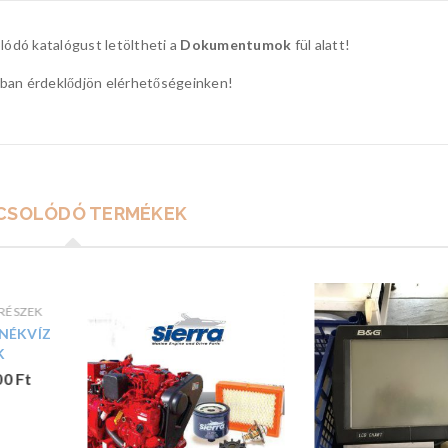
lódó katalógust letöltheti a
Dokumentumok
fül alatt!
tban érdeklődjön elérhetőségeinken!
CSOLÓDÓ TERMÉKEK
RÉSZEK
ENÉKVÍZ
K
00
Ft