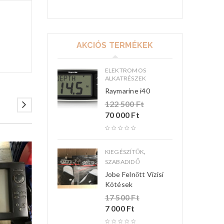
AKCIÓS TERMÉKEK
ELEKTROMOS
ALKATRÉSZEK
Raymarine i40
122 500
Ft
70 000
Ft
,
KIEGÉSZÍTŐK
SZABADIDŐ
Jobe Felnőtt Vízisí
Kötések
17 500
Ft
7 000
Ft