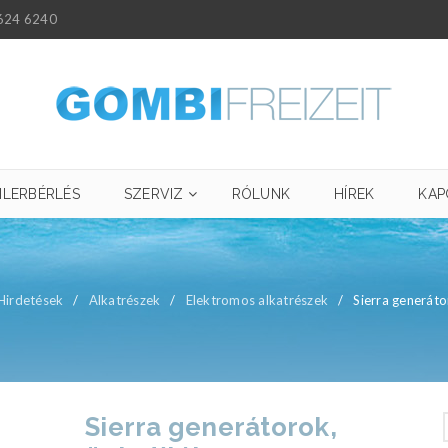
624 6240
ILERBÉRLÉS
SZERVIZ
RÓLUNK
HÍREK
KAP
Hirdetések
/
Alkatrészek
/
Elektromos alkatrészek
/
Sierra generáto
Sierra generátorok,