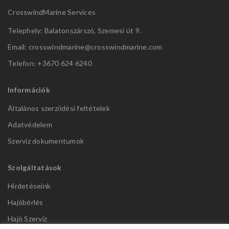
CrosswindMarine Services
Telephely: Balatonszárszó, Szemesi út 9.
Email: crosswindmarine@
crosswindmarine.com
Telefon: +3670 624 6240
Információk
Általános szerződési feltételek
Adatvédelem
Szerviz dokumentumok
Szolgáltatások
Hirdetéseink
Hajóbérlés
Hajó Szerviz