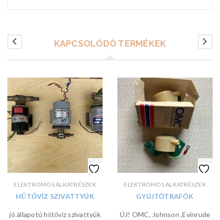
KAPCSOLÓDÓ TERMÉKEK
ELEKTROMOS ALKATRÉSZEK
ELEKTROMOS ALKATRÉSZEK
HŰTŐVÍZ SZIVATTYÚK
GYÚJTÓTRAFÓK
jó állapotú hűtővíz szivattyúk
ÚJ! OMC, Johnson ,Evinrude