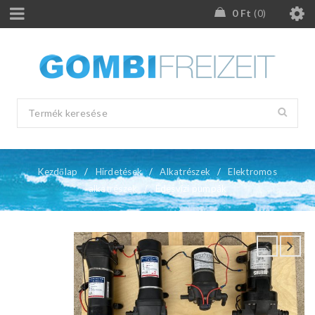
0
Ft
0
Kezdőlap
/
Hirdetések
/
Alkatrészek
/
Elektromos
alkatrészek
/
Édesvízi pumpák