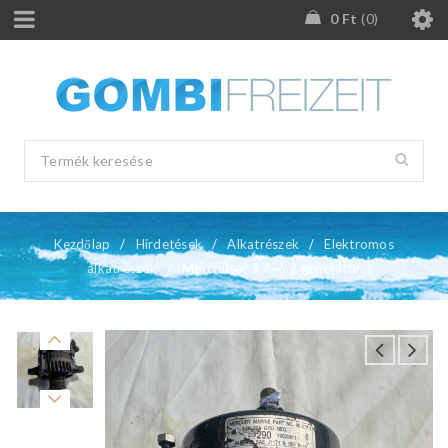
0
Ft
0
Kezdőlap
/
Hirdetések
/
Alkatrészek
/
Elektromos
alkatrészek
/
Mercruiser 5.7–6.2 generátor