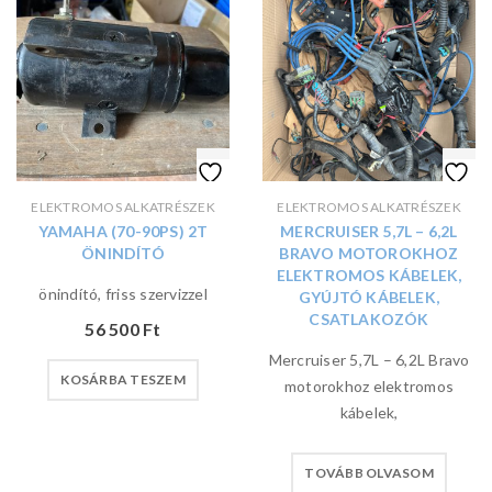
ELEKTROMOS ALKATRÉSZEK
ELEKTROMOS ALKATRÉSZEK
YAMAHA (70-90PS) 2T
MERCRUISER 5,7L – 6,2L
ÖNINDÍTÓ
BRAVO MOTOROKHOZ
ELEKTROMOS KÁBELEK,
önindító, friss szervizzel
GYÚJTÓ KÁBELEK,
CSATLAKOZÓK
56 500
Ft
Mercruiser 5,7L – 6,2L Bravo
KOSÁRBA TESZEM
motorokhoz elektromos
kábelek,
TOVÁBB OLVASOM