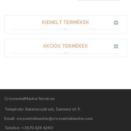
KIEMELT TERMÉKEK
AKCIÓS TERMÉKEK
CrosswindMarine Services
Telephely: Balatonszárszó, Szemesi út 9.
Email: crosswindmarine@
crosswindmarine.com
Telefon: +3670 624 6240