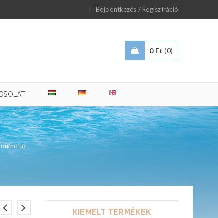
/
Bejelentkezés
Regisztráció
0
Ft
0
CSOLAT
 önindító
KIEMELT TERMÉKEK