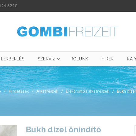
624 6240
ILERBÉRLÉS
SZERVIZ
RÓLUNK
HÍREK
KAP
p
/
Hirdetések
/
Alkatrészek
/
Elektromos alkatrészek
/
Bukh dízel
Bukh dízel önindító