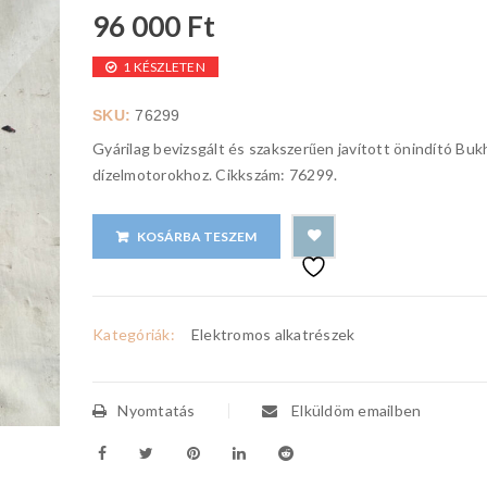
96 000
Ft
1 KÉSZLETEN
SKU:
76299
Gyárilag bevizsgált és szakszerűen javított önindító Buk
dízelmotorokhoz. Cikkszám: 76299.
KOSÁRBA TESZEM
Kategóriák:
Elektromos alkatrészek
Nyomtatás
Elküldöm emailben