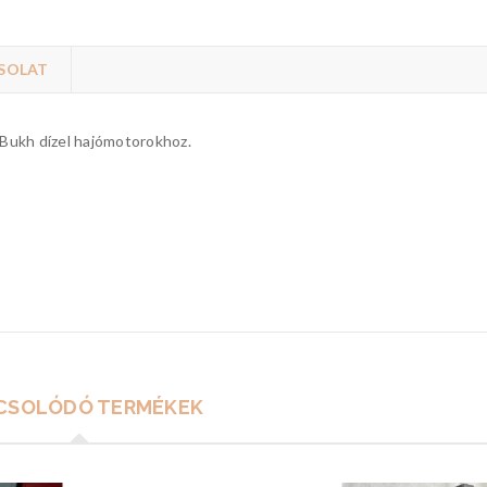
SOLAT
ó Bukh dízel hajómotorokhoz.
CSOLÓDÓ TERMÉKEK