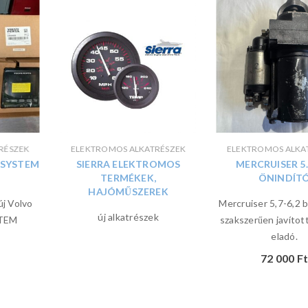
RÉSZEK
ELEKTROMOS ALKATRÉSZEK
ELEKTROMOS ALKA
 SYSTEM
SIERRA ELEKTROMOS
MERCRUISER 5.
TERMÉKEK,
ÖNINDÍT
HAJÓMŰSZEREK
új Volvo
Mercruiser 5,7-6,2 b
új alkatrészek
STEM
szakszerűen javítot
eladó.
72 000
Ft