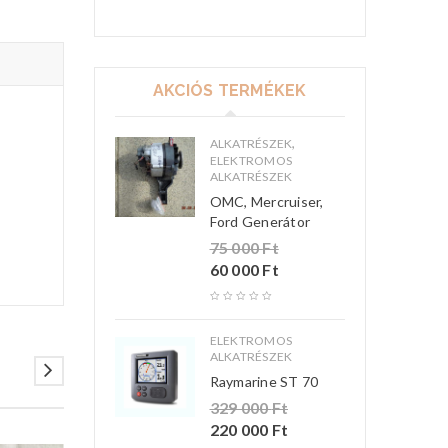
AKCIÓS TERMÉKEK
,
ALKATRÉSZEK
ELEKTROMOS
ALKATRÉSZEK
OMC, Mercruiser,
Ford Generátor
75 000
Ft
60 000
Ft
ELEKTROMOS
ALKATRÉSZEK
Raymarine ST 70
329 000
Ft
220 000
Ft