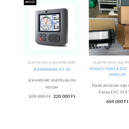
AKCIÓ
ÉSZEK
ELEKTROMOS ALKATRÉSZEK
ELEKTROMOS ALKAT
20B
VOLVO PENTA EVC
RAYMARINE ST 70
DISPLAY
új kombinált multifunkciós
rvizelve
Eladó akciósan egy 
műszer
Penta EVC SY
329 000
Ft
220 000
Ft
604 000
Ft