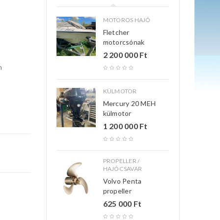
MOTOROS HAJÓ
Fletcher
motorcsónak
2 200 000
Ft
h
KÜLMOTOR
Mercury 20 MEH
külmotor
1 200 000
Ft
PROPELLER /
HAJÓCSAVAR
Volvo Penta
propeller
625 000
Ft