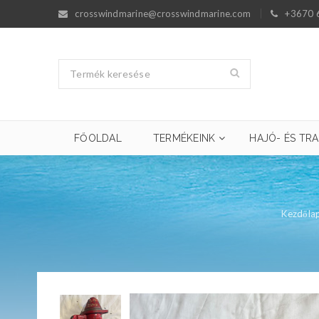
crosswindmarine@crosswindmarine.com
+3670 
FŐOLDAL
TERMÉKEINK
HAJÓ- ÉS TRA
Kezdőla