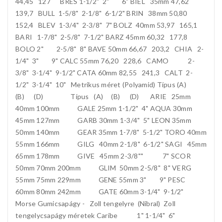
44,45 127 BRES 1-1/2" 2" 6" BIEL 35mm 47,62
139,7 BULL 1-5/8" 2-1/8" 6-1/2" BRIN 38mm 50,80
152,4 BLEV 1-3/4" 2-3/8" 7" BOLZ 40mm 53,97 165,1
BARI 1-7/8" 2-5/8" 7-1/2" BARZ 45mm 60,32 177,8
BOLO 2" 2-5/8" 8" BAVE 50mm 66,67 203,2 CHIA 2-
1/4" 3" 9" CALC 55mm 76,20 228,6 CAMO 2-
3/8" 3-1/4" 9-1/2" CATA 60mm 82,55 241,3 CALT 2-
1/2" 3-1/4" 10" Metrikus méret (Polyamid) Típus (A)
(B) (D) Típus (A) (B) (D) ARIE 25mm
40mm 100mm GALE 25mm 1-1/2" 4" AQUA 30mm
45mm 127mm GARB 30mm 1-3/4" 5" LEON 35mm
50mm 140mm GEAR 35mm 1-7/8" 5-1/2" TORO 40mm
55mm 166mm GILG 40mm 2-1/8" 6-1/2" SAGI 45mm
65mm 178mm GIVE 45mm 2-3/8"" 7" SCOR
50mm 70mm 200mm GLIM 50mm 2-5/8" 8" VERG
55mm 75mm 229mm GENE 55mm 3" 9" PESC
60mm 80mm 242mm GATE 60mm 3-1/4" 9-1/2"
Morse Gumicsapágy - Zoll tengelyre (Nibral) Zoll
tengelycsapágy méretek Caribe 1" 1-1/4" 6"