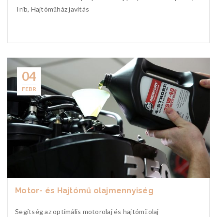
Trib, Hajtóműház javítás
04
FEBR
Motor- és Hajtómű olajmennyiség
Segítség az optimális motorolaj és hajtóműolaj