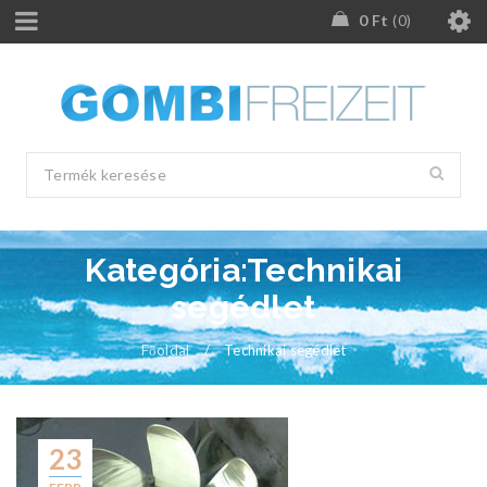
0
Ft
0
Kategória:Technikai
segédlet
Főoldal
/
Technikai segédlet
23