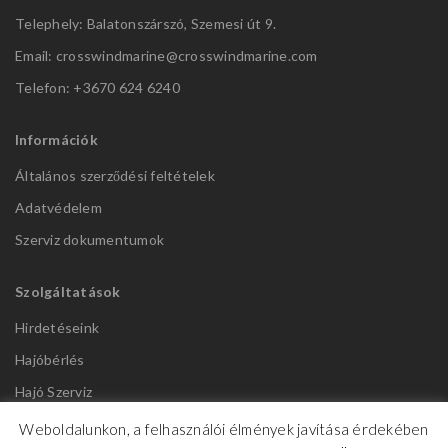
Telephely: Balatonszárszó, Szemesi út 9.
Email: crosswindmarine@
crosswindmarine.com
Telefon: +3670 624 6240
Információk
Általános szerződési feltételek
Adatvédelem
Szerviz dokumentumok
Szolgáltatások
Hirdetéseink
Hajóbérlés
Hajó Szerviz
Weboldalunkon, a felhasználói élmények javítása érdekében