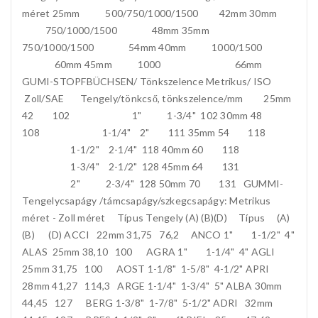
méret 25mm 500/750/1000/1500 42mm 30mm
750/1000/1500 48mm 35mm
750/1000/1500 54mm 40mm 1000/1500
60mm 45mm 1000 66mm
GUMI-STOPFBÜCHSEN/ Tönkszelence Metrikus/ ISO
Zoll/SAE Tengely/tönkcső, tönkszelence/mm 25mm
42 102 1" 1-3/4" 102 30mm 48
108 1-1/4" 2" 111 35mm 54 118
1-1/2" 2-1/4" 118 40mm 60 118
1-3/4" 2-1/2" 128 45mm 64 131
2" 2-3/4" 128 50mm 70 131 GUMMI-
Tengelycsapágy /támcsapágy/szkegcsapágy: Metrikus
méret - Zoll méret Típus Tengely (A) (B)(D) Típus (A)
(B) (D) ACCI 22mm 31,75 76,2 ANCO 1" 1-1/2" 4"
ALAS 25mm 38,10 100 AGRA 1" 1-1/4" 4" AGLI
25mm 31,75 100 AOST 1-1/8" 1-5/8" 4-1/2" APRI
28mm 41,27 114,3 ARGE 1-1/4" 1-3/4" 5" ALBA 30mm
44,45 127 BERG 1-3/8" 1-7/8" 5-1/2" ADRI 32mm