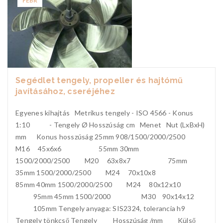
FEBR
Segédlet tengely, propeller és hajtómű
javításához, cseréjéhez
Egyenes kihajtás Metrikus tengely - ISO 4566 - Konus
1:10 - Tengely Ø Hosszúság cm Menet Nut (LxBxH)
mm Konus hosszúság 25mm 908/1500/2000/2500
M16 45x6x6 55mm 30mm
1500/2000/2500 M20 63x8x7 75mm
35mm 1500/2000/2500 M24 70x10x8
85mm 40mm 1500/2000/2500 M24 80x12x10
95mm 45mm 1500/2000 M30 90x14x12
105mm Tengely anyaga: SIS2324, tolerancia h9
Tengely tönkcső Tengely Hosszúság /mm Külső