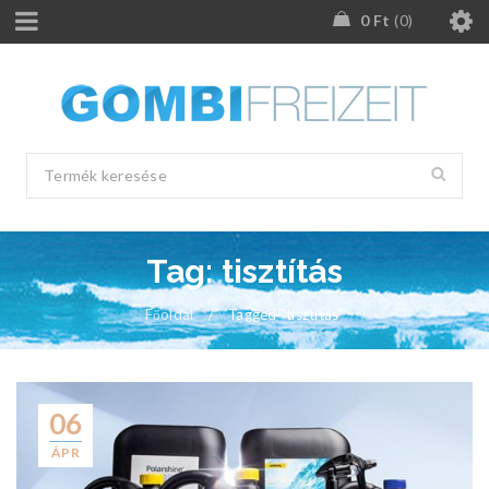
0
Ft
0
Tag: tisztítás
Főoldal
/
Tagged "tisztítás"
06
ÁPR