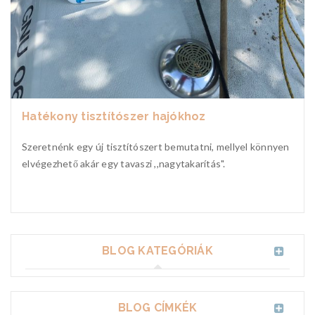
Hatékony tisztítószer hajókhoz
Szeretnénk egy új tisztítószert bemutatni, mellyel könnyen
elvégezhető akár egy tavaszi ,,nagytakarítás".
BLOG KATEGÓRIÁK
BLOG CÍMKÉK