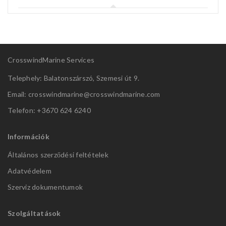
CrosswindMarine Services
Telephely: Balatonszárszó, Szemesi út 9.
Email: crosswindmarine@
crosswindmarine.com
Telefon: +3670 624 6240
Információk
Általános szerződési feltételek
Adatvédelem
Szerviz dokumentumok
Szolgáltatások