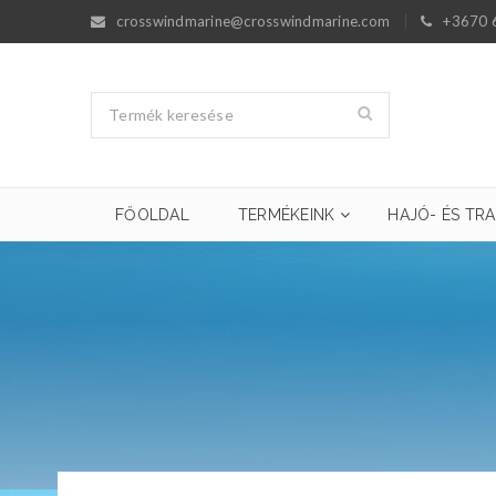
crosswindmarine@crosswindmarine.com
+3670 
FŐOLDAL
TERMÉKEINK
HAJÓ- ÉS TRA