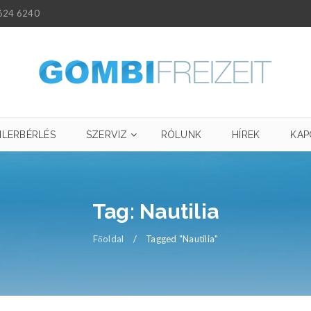
624 6240
ILERBÉRLÉS
SZERVIZ
RÓLUNK
HÍREK
KAP
Tag: Nautilia
Főoldal
/
Tagged "Nautilia"