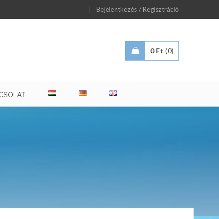
/
Bejelentkezés
Regisztráció
0
Ft
0
CSOLAT