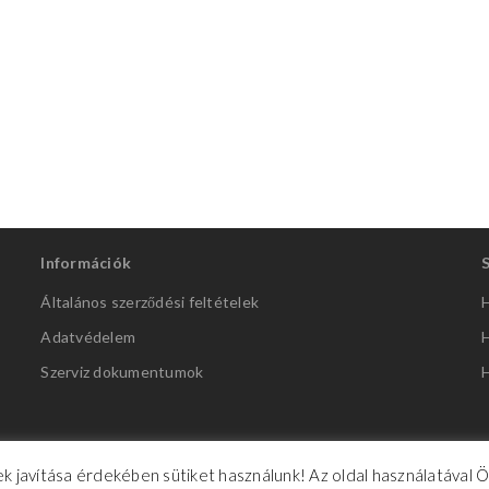
Információk
Általános szerződési feltételek
H
Adatvédelem
H
Szerviz dokumentumok
H
k javítása érdekében sütiket használunk! Az oldal használatával 