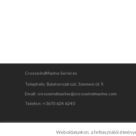
CrosswindMarine Services
Telephely: Balatonszárszó, Szemesi út 9.
Email: crosswindmarine@
crosswindmarine.com
Telefon: +3670 624 6240
Weboldalunkon, a felhasználói élménye
CrosswindMarine Services 2025