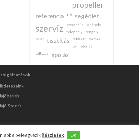
propeller
referencia
rib
segédlet
szerviz
szezonális
székhely
telephely
tengely
teszt
tisztítás
táblázat
tárolás
tél
vitorlás
változás
ápolás
Szolgáltatások
irdetéseink
ajóbérlés
ajó Szerviz
Ön ebbe beleegyezik.
Részletek
OK