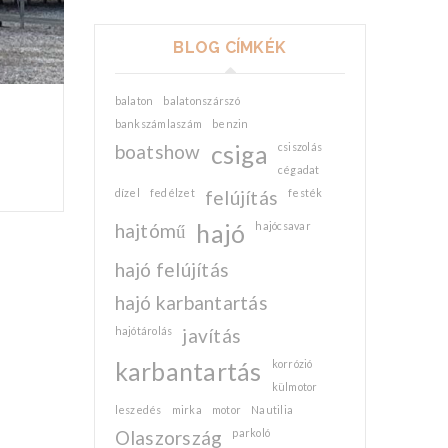
BLOG CÍMKÉK
balaton
balatonszárszó
bankszámlaszám
benzin
boatshow
csiga
csiszolás
cégadat
dízel
fedélzet
felújítás
festék
hajtómű
hajó
hajócsavar
hajó felújítás
hajó karbantartás
hajótárolás
javítás
karbantartás
korrózió
külmotor
leszedés
mirka
motor
Nautilia
Olaszország
parkoló