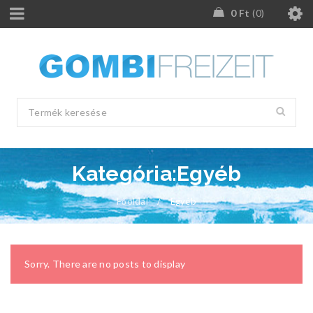
0
Ft
0
Kategória:Egyéb
Főoldal
/
Egyéb
Sorry. There are no posts to display