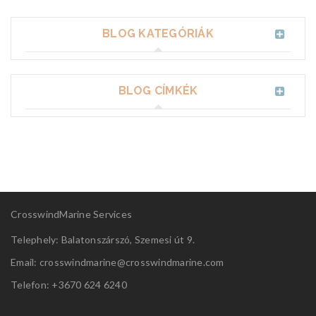
BLOG KATEGÓRIÁK
BLOG CÍMKÉK
CrosswindMarine Services
Telephely: Balatonszárszó, Szemesi út 9.
Email: crosswindmarine@
crosswindmarine.com
Telefon: +3670 624 6240