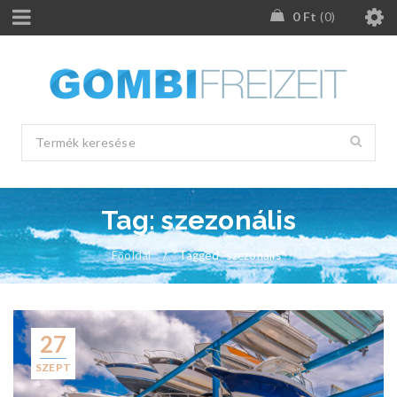
0
Ft
0
Tag: szezonális
Főoldal
/
Tagged "szezonális"
27
SZEPT