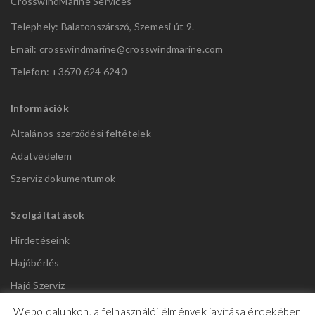
CrosswindMarine Services
Telephely: Balatonszárszó, Szemesi út 9.
Email: crosswindmarine@
crosswindmarine.com
Telefon: +3670 624 6240
Információk
Általános szerződési feltételek
Adatvédelem
Szerviz dokumentumok
Szolgáltatások
Hirdetéseink
Hajóbérlés
Hajó Szerviz
Weboldalunkon, a felhasználói élmények javítása érdekében