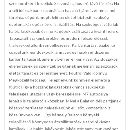
szempontként kezeljük. Szezonális, hosszú távú tárolás: Ha
a téli időszakban szezonálisan használt járművét nincs hol
tárolnia, cégünk megfelelő területet biztosít, szükség
esetén akár egész évre is. Szállítás: Ha szükséges, vállaljuk
hajók, lakókocsik és munkagépek szállítását a kívánt helyre.
Tapasztalt szakemberekkel és modern felszereléssel,
trailerekkel állunk rendelkezésre. Karbantartás: Szakértő
csapatunk gondoskodik járművek és hajók rendszeres
karbantartásáról, amennyiben erre igény van. Az időszakos
ellenőrzések és szervizek segítenek megőrizni az eszközök
élettartamát és teljesítményét. Főútról Való Könnyű
Megközelíthetőség: Telephelyünk könnyen elérhető a
főútról, így a hozzánk látogatóknak nincs szükségük
felesleges utazásra vagy keresgélésre. M7 autópálya
lehajtó is található a közelben. Mivel a Balaton déli partjának
középső területén helyezkedünk el - sőt, kompátjáró is
közelünkben van - , így bármely Balaton környéki
településről könnyedén átszállíthatóak a tárolni kívánt
járművek. Ha hajót, lakókocsit, lakóautót vagy munkagépet