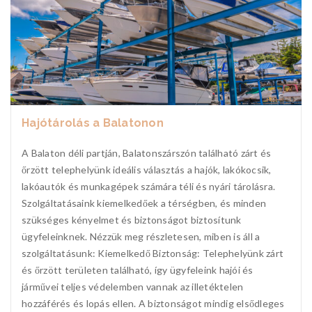
Hajótárolás a Balatonon
A Balaton déli partján, Balatonszárszón található zárt és
őrzött telephelyünk ideális választás a hajók, lakókocsik,
lakóautók és munkagépek számára téli és nyári tárolásra.
Szolgáltatásaink kiemelkedőek a térségben, és minden
szükséges kényelmet és biztonságot biztosítunk
ügyfeleinknek. Nézzük meg részletesen, miben is áll a
szolgáltatásunk: Kiemelkedő Biztonság: Telephelyünk zárt
és őrzött területen található, így ügyfeleink hajói és
járművei teljes védelemben vannak az illetéktelen
hozzáférés és lopás ellen. A biztonságot mindig elsődleges