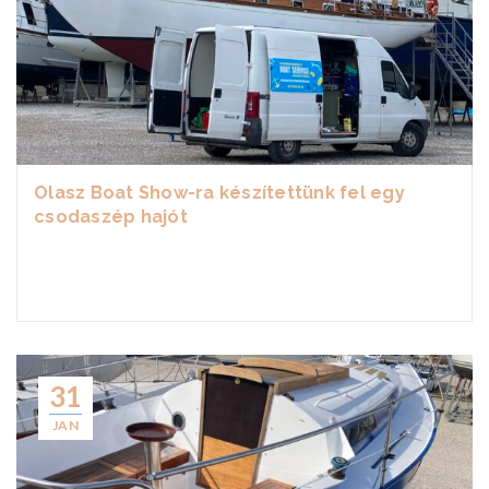
Olasz Boat Show-ra készítettünk fel egy
csodaszép hajót
31
JAN