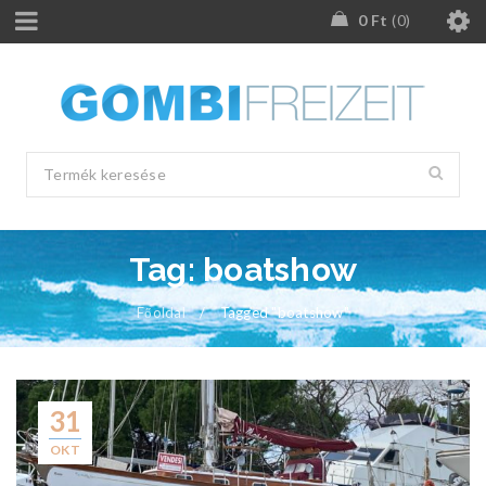
0
Ft
0
Tag: boatshow
Főoldal
/
Tagged "boatshow"
31
OKT