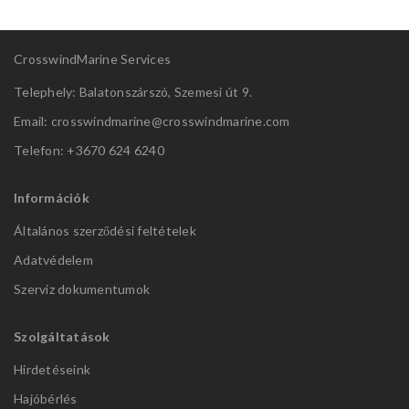
CrosswindMarine Services
Telephely: Balatonszárszó, Szemesi út 9.
Email: crosswindmarine@
crosswindmarine.com
Telefon: +3670 624 6240
Információk
Általános szerződési feltételek
Adatvédelem
Szerviz dokumentumok
Szolgáltatások
Hirdetéseink
Hajóbérlés