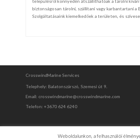
településről könnyedén átszállíthatóak a tárolni kívá
biztonságosan tárolni, szállítani vagy karbantartani a 
Szolgáltatásaink kiemelkedőek a területen, és szíve
CrosswindMarine Services
Telephely: Balatonszárszó, Szemesi út 9.
Email: crosswindmarine@
crosswindmarine.com
Telefon: +3670 624 6240
Weboldalunkon, a felhasználói élménye
CrosswindMarine Services 2025