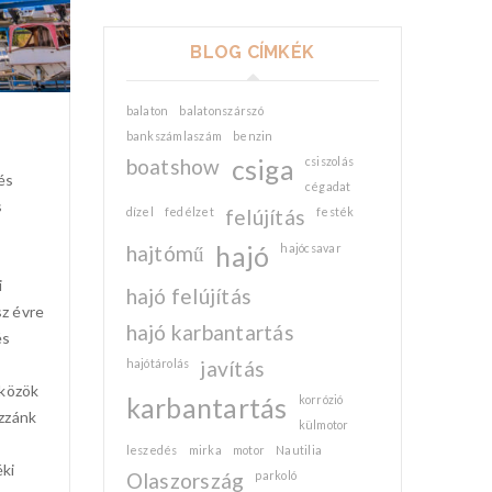
BLOG CÍMKÉK
balaton
balatonszárszó
bankszámlaszám
benzin
boatshow
csiga
csiszolás
és
cégadat
s
dízel
fedélzet
felújítás
festék
hajtómű
hajó
hajócsavar
i
hajó felújítás
sz évre
hajó karbantartás
és
hajótárolás
javítás
zközök
karbantartás
korrózió
ozzánk
külmotor
leszedés
mirka
motor
Nautilia
éki
Olaszország
parkoló