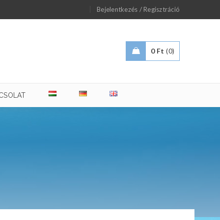
/
Bejelentkezés
Regisztráció
0
Ft
0
CSOLAT