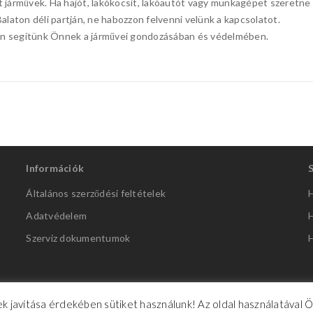
nt járművek. Ha hajót, lakókocsit, lakóautót vagy munkagépet szeretne
Balaton déli partján, ne habozzon felvenni velünk a kapcsolatot.
sen segítünk Önnek a járművei gondozásában és védelmében.
Információk
Általános szerződési feltételek
H
Adatvédelem
H
Szerviz dokumentumok
H
k javítása érdekében sütiket használunk! Az oldal használatával 