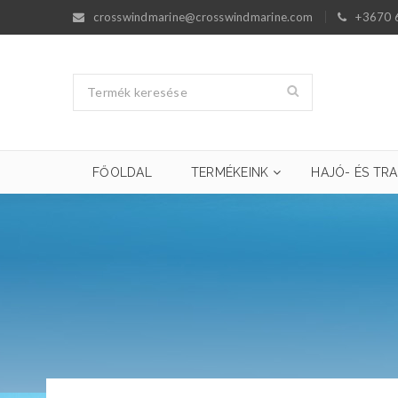
crosswindmarine@crosswindmarine.com
+3670 
FŐOLDAL
TERMÉKEINK
HAJÓ- ÉS TRA