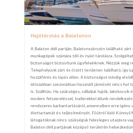
Hajótárolás a Balatonon
A Balaton déli partján, Balatonszárszón található zárt 
munkagépek számára téli és nyári tárolásra. Szolgál
biztonságot biztosítunk ügyfeleinknek. Nézzük meg ré
Telephelyünk zárt és őrzött területen található, így ü
hozzáférés és lopás ellen. A biztonságot mindig elsőd
időszakban szezonálisan használt járművét nincs hol t
is. Szállítás: Ha szükséges, vállaljuk hajók, lakókocsi
modern felszereléssel, trailerekkel állunk rendelkez
rendszeres karbantartásáról, amennyiben erre igény v
élettartamát és teljesítményét. Főútról Való Könnyű 
látogatóknak nincs szükségük felesleges utazásra vagy
Balaton déli partjának középső területén helyezkedünk