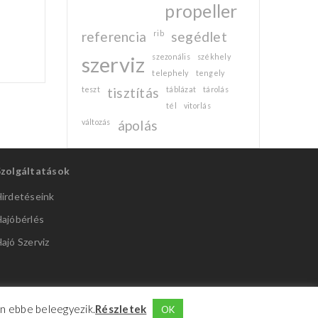
propeller
referencia
rib
segédlet
szerviz
szezonális
székhely
telephely
tengely
teszt
tisztítás
táblázat
tárolás
tél
vitorlás
változás
ápolás
Szolgáltatások
irdetéseink
ajóbérlés
ajó Szerviz
Ön ebbe beleegyezik.
Részletek
OK