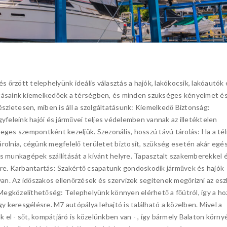
és őrzött telephelyünk ideális választás a hajók, lakókocsik, lakóautók 
tatásaink kiemelkedőek a térségben, és minden szükséges kényelmet é
szletesen, miben is áll a szolgáltatásunk: Kiemelkedő Biztonság:
gyfeleink hajói és járművei teljes védelemben vannak az illetéktelen
leges szempontként kezeljük. Szezonális, hosszú távú tárolás: Ha a tél
árolnia, cégünk megfelelő területet biztosít, szükség esetén akár egé
k és munkagépek szállítását a kívánt helyre. Tapasztalt szakemberekkel 
ésre. Karbantartás: Szakértő csapatunk gondoskodik járművek és hajók
an. Az időszakos ellenőrzések és szervizek segítenek megőrizni az es
Megközelíthetőség: Telephelyünk könnyen elérhető a főútról, így a h
 keresgélésre. M7 autópálya lehajtó is található a közelben. Mivel a
 el - sőt, kompátjáró is közelünkben van - , így bármely Balaton körny