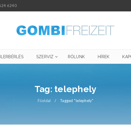
624 6240
ILERBÉRLÉS
SZERVIZ
RÓLUNK
HÍREK
KAP
Tag: telephely
Főoldal
/
Tagged "telephely"