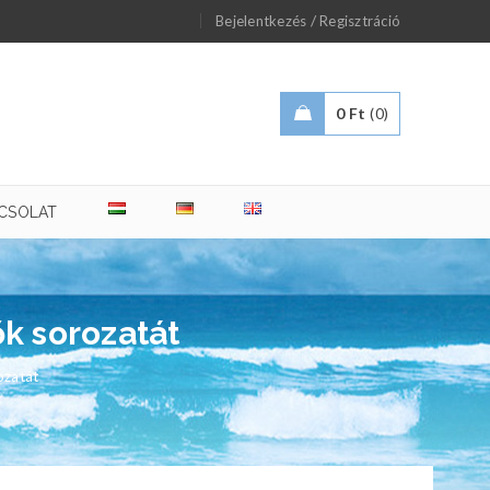
/
Bejelentkezés
Regisztráció
0
Ft
0
CSOLAT
ők sorozatát
ozatát