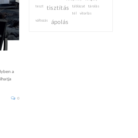
teszt
tisztítás
táblázat
tárolás
tél
vitorlás
változás
ápolás
Új termék az ablakok és egyéb nyílászáró
cseréjéhez, javításához!
lyben a
TIKALFLEX PCW 14 egy kiváló minőségű tömítőanyag
lhatja
típusú polikarbonátból, akrilból vagy üvegből készült a
és üvegtáblákhoz. A PCW14
0