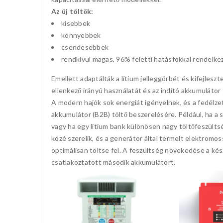
Az új töltők:
kisebbek
könnyebbek
csendesebbek
rendkívül magas, 96% feletti hatásfokkal rendelke
Emellett adaptálták a lítium jelleggörbét és kifejleszt
ellenkező irányú használatát és az indító akkumulátor 
A modern hajók sok energiát igényelnek, és a fedélz
akkumulátor (B2B) töltő beszerelésére. Például, ha a s
vagy ha egy lítium bank különösen nagy töltőfeszültsé
közé szerelik, és a generátor által termelt elektromo
optimálisan töltse fel. A feszültség növekedése a kész
csatlakoztatott második akkumulátort.