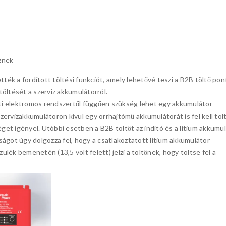
znek
ették a fordított töltési funkciót, amely lehetővé teszi a B2B töltő pon
töltését a szerviz akkumulátorról.
eti elektromos rendszertől függően szükség lehet egy akkumulátor-
zervizakkumulátoron kívül egy orrhajtómű akkumulátorát is fel kell töl
get igényel. Utóbbi esetben a B2B töltőt az indító és a lítium akkumu
sságot úgy dolgozza fel, hogy a csatlakoztatott lítium akkumulátor
ülék bemenetén (13,5 volt felett) jelzi a töltőnek, hogy töltse fel a