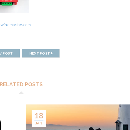
swindmarine.com
V POST
NEXT POST
RELATED POSTS
18
JAN