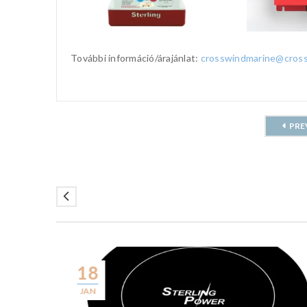
További információ/árajánlat:
crosswindmarine@cros
PRE
18
JAN