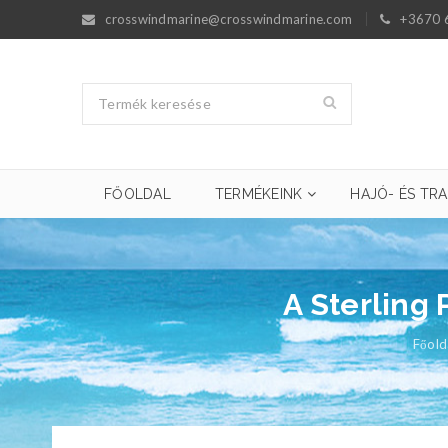
crosswindmarine@crosswindmarine.com
+3670 
FŐOLDAL
TERMÉKEINK
HAJÓ- ÉS TRA
A Sterling 
Főold