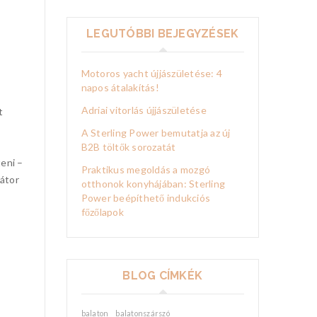
LEGUTÓBBI BEJEGYZÉSEK
Motoros yacht újjászületése: 4
napos átalakítás!
Adriai vitorlás újjászületése
t
A Sterling Power bemutatja az új
B2B töltők sorozatát
teni –
Praktikus megoldás a mozgó
látor
otthonok konyhájában: Sterling
Power beépíthető indukciós
főzőlapok
BLOG CÍMKÉK
balaton
balatonszárszó