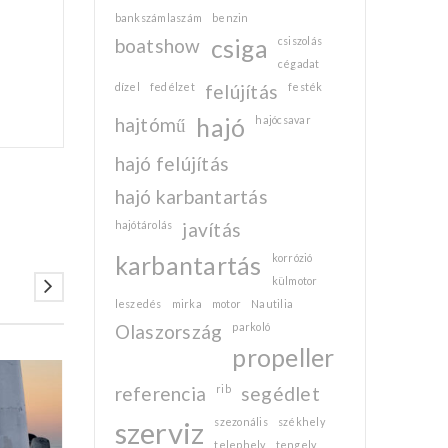
bankszámlaszám
benzin
boatshow
csiga
csiszolás
cégadat
dízel
fedélzet
felújítás
festék
hajtómű
hajó
hajócsavar
hajó felújítás
hajó karbantartás
hajótárolás
javítás
karbantartás
korrózió
külmotor
leszedés
mirka
motor
Nautilia
Olaszország
parkoló
propeller
referencia
15
rib
segédlet
szerviz
szezonális
székhely
JAN
telephely
tengely