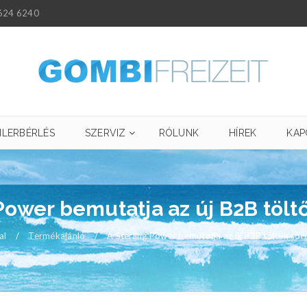
624 6240
ILERBÉRLÉS
SZERVIZ
RÓLUNK
HÍREK
KAP
Power bemutatja az új B2B tölt
al
/
Termékajánló
/
A Sterling Power bemutatja az új B2B töltők sor