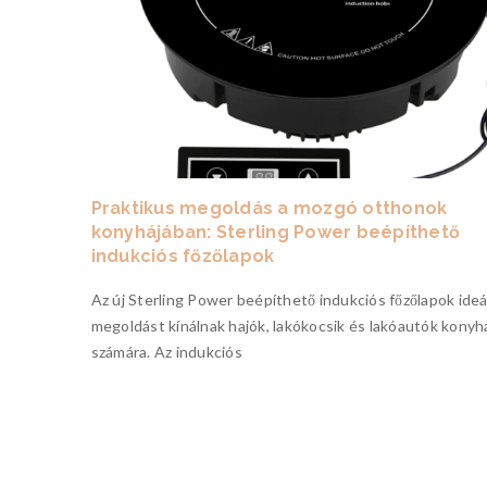
Praktikus megoldás a mozgó otthonok
konyhájában: Sterling Power beépíthető
en
indukciós főzőlapok
Az új Sterling Power beépíthető indukciós főzőlapok ideá
0
megoldást kínálnak hajók, lakókocsik és lakóautók konyh
számára. Az indukciós