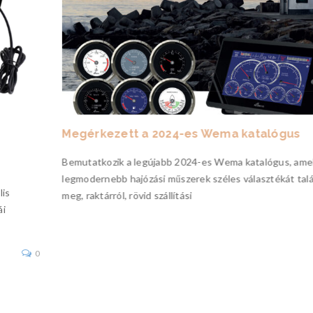
Megérkezett a 2024-es Wema katalógus
Bemutatkozik a legújabb 2024-es Wema katalógus, ame
legmodernebb hajózási műszerek széles választékát talá
lis
meg, raktárról, rövid szállítási
ái
0