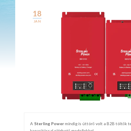
18
JAN
A
Sterling Power
mindig is úttörő volt a B2B töltők 
kapacitással elérhető modellekkel.