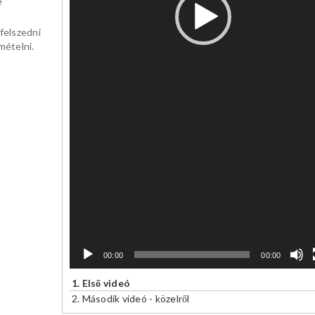
e
felszedni
mételni.
00:00
00:00
1.
Első videó
2.
Második videó - közelről