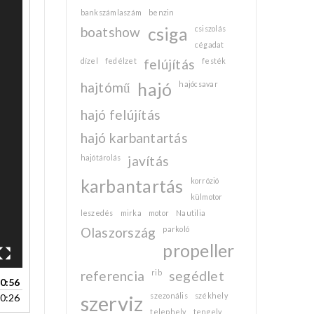
bankszámlaszám
benzin
boatshow
csiga
csiszolás
cégadat
dízel
fedélzet
felújítás
festék
hajtómű
hajó
hajócsavar
hajó felújítás
hajó karbantartás
hajótárolás
javítás
karbantartás
korrózió
külmotor
leszedés
mirka
motor
Nautilia
Olaszország
parkoló
propeller
referencia
rib
segédlet
0:56
szerviz
szezonális
székhely
0:26
telephely
tengely