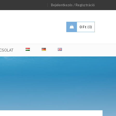
/
Bejelentkezés
Regisztráció
0
Ft
0
CSOLAT
n