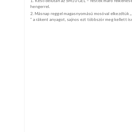
Késő délután az SM10 GEL – festék maró felkenés
hengerrel.
Másnap reggel magasnyomású mosóval elkezdtük ,,
” a rákent anyagot, sajnos ezt többször meg kellett is