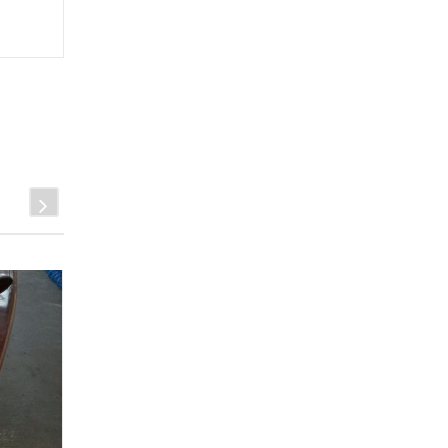
11
JAN