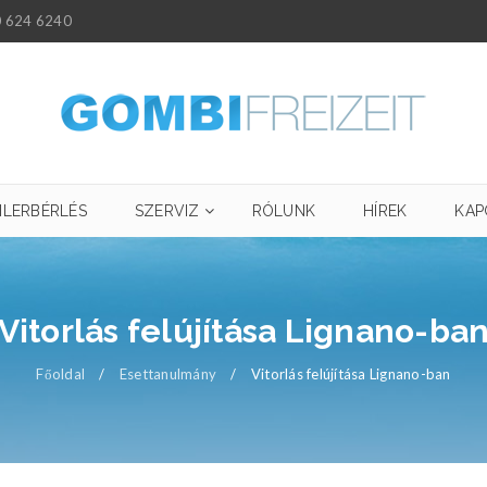
 624 6240
ILERBÉRLÉS
SZERVIZ
RÓLUNK
HÍREK
KAP
Vitorlás felújítása Lignano-ba
Főoldal
/
Esettanulmány
/
Vitorlás felújítása Lignano-ban