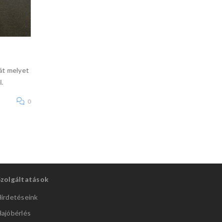
RIB Valmex hajó javítása
át melyet
Néhány napja azt feladatot kaptuk egy ügyfelünktől, h
l.
tengeren használt RIB Valmex anyagú hajóját javítsuk 
a
0
Szolgáltatások
irdetéseink
ajóbérlés