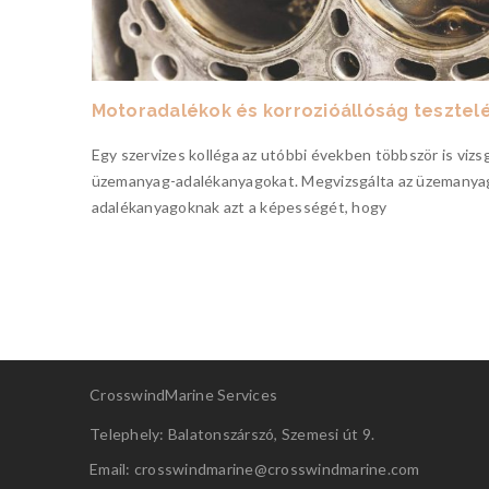
Motoradalékok és korrozióállóság tesztel
 a
Egy szervizes kolléga az utóbbi években többször is vizsg
 ,mivel
üzemanyag-adalékanyagokat. Megvizsgálta az üzemanya
adalékanyagoknak azt a képességét, hogy
0
CrosswindMarine Services
Telephely: Balatonszárszó, Szemesi út 9.
Email: crosswindmarine@
crosswindmarine.com