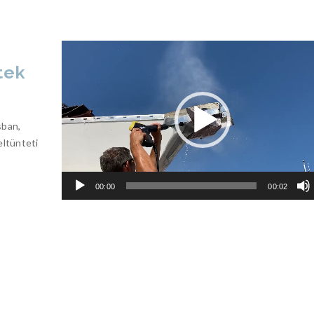
Videólejátszó
tek
sban,
eltünteti
00:00
00:02