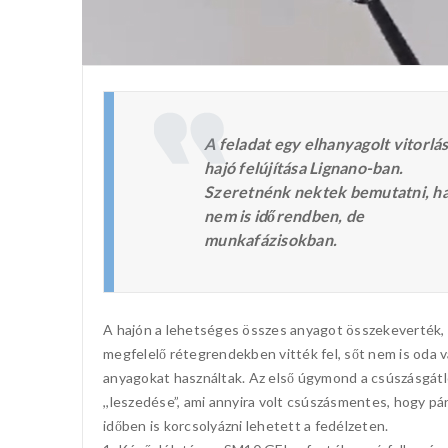
A feladat egy elhanyagolt vitorlá
hajó felújítása Lignano-ban.
Szeretnénk nektek bemutatni, h
nem is időrendben, de
munkafázisokban.
A hajón a lehetséges összes anyagot összekeverték,
megfelelő rétegrendekben vitték fel, sőt nem is oda v
anyagokat használtak. Az első úgymond a csúszásgátló
,,leszedése”, ami annyira volt csúszásmentes, hogy pá
időben is korcsolyázni lehetett a fedélzeten.