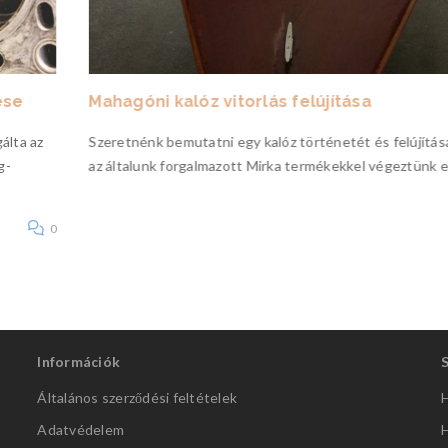
ése
Mahagóni kalóz vitorlás felújítása
álta az
Szeretnénk bemutatni egy kalóz történetét és felújítás
g-
az általunk forgalmazott Mirka termékekkel végeztünk e
0
Információk
Általános szerződési feltételek
H
Adatvédelem
H