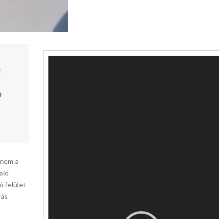
Videólejátszó
s
a
 nem a
aló
 felület
rás