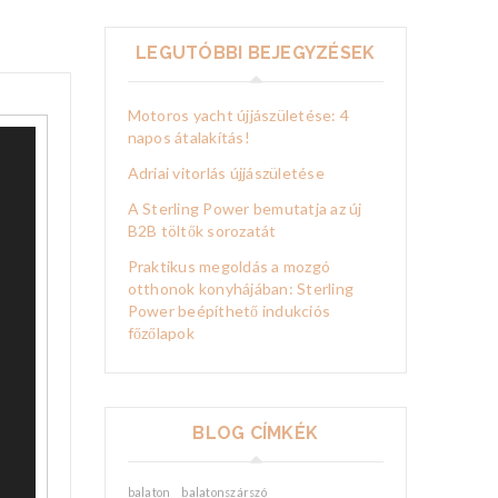
LEGUTÓBBI BEJEGYZÉSEK
Motoros yacht újjászületése: 4
napos átalakítás!
Adriai vitorlás újjászületése
A Sterling Power bemutatja az új
B2B töltők sorozatát
Praktikus megoldás a mozgó
otthonok konyhájában: Sterling
Power beépíthető indukciós
főzőlapok
BLOG CÍMKÉK
balaton
balatonszárszó