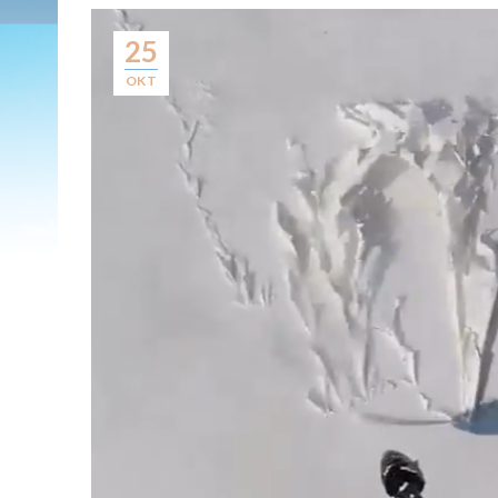
25
OKT