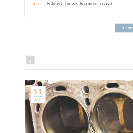
Tags:
fedélzet
festék
leszedés
szerviz
PRE
11
JAN