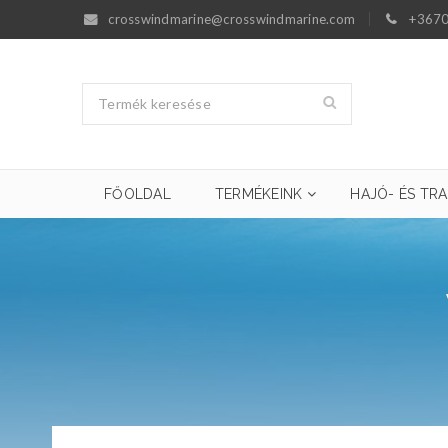
crosswindmarine@crosswindmarine.com
+3670
FŐOLDAL
TERMÉKEINK
HAJÓ- ÉS TRA