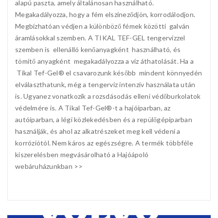
alapú paszta, amely általánosan használható.
Megakadályozza, hogy a fém elszíneződjön, korrodálodjon.
Megbízhatóan védjen a különböző fémek közötti galván
áramlásokkal szemben. A TIKAL TEF-GEL tengervízzel
szemben is ellenálló kenőanyagként használható, és
tömítő anyagként megakadályozza a víz áthatolását. Ha a
Tikal Tef-Gel® el csavarozunk később mindent könnyedén
elválaszthatunk, még a tengervíz intenzív használata után
is. Ugyanez vonatkozik a rozsdásodás elleni védőburkolatok
védelmére is. A Tikal Tef-Gel®-t a hajóiparban, az
autóiparban, a légi közlekedésben és a repülőgépiparban
használják, és ahol az alkatrészeket meg kell védeni a
korróziótól. Nem káros az egészségre. A termék többféle
kiszerelésben megvásárolható a Hajóápoló
webáruházunkban >>