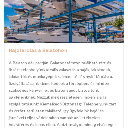
Hajótárolás a Balatonon
A Balaton déli partján, Balatonszárszón található zárt és
őrzött telephelyünk ideális választás a hajók, lakókocsik,
lakóautók és munkagépek számára téli és nyári tárolásra.
Szolgáltatásaink kiemelkedőek a térségben, és minden
szükséges kényelmet és biztonságot biztosítunk
ügyfeleinknek. Nézzük meg részletesen, miben is áll a
szolgáltatásunk: Kiemelkedő Biztonság: Telephelyünk zárt
és őrzött területen található, így ügyfeleink hajói és
járművei teljes védelemben vannak az illetéktelen
hozzáférés és lopás ellen. A biztonságot mindig elsődleges