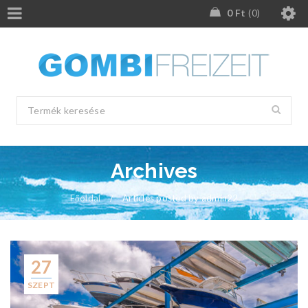
0
Ft
0
Archives
Főoldal
/
Articles posted by admin22
27
SZEPT