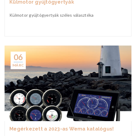
Külmotor gyújtógyertyák
Külmotor gyújtógyertyák széles választéka
06
MÁRC
Megérkezett a 2023-as Wema katalógus!