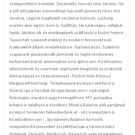
szempontként kezeljük. Szezonális, hosszú távú tárolás: Ha
a téli időszakban szezonálisan használt járművét nincs hol
tárolnia, cégünk megfelelő területet biztosít, szükség
esetén akár egész évre is. Szállítás: Ha szükséges, vállaljuk
hajók, lakókocsik és munkagépek szállítását a kívánt helyre.
Tapasztalt szakemberekkel és modern felszereléssel,
trailerekkel állunk rendelkezésre. Karbantartás: Szakértő
csapatunk gondoskodik járművek és hajók rendszeres
karbantartásáról, amennyiben erre igény van. Az időszakos
ellenőrzések és szervizek segítenek megőrizni az eszközök
élettartamát és teljesítményét. Főútról Való Könnyű
Megközelíthetőség: Telephelyünk könnyen elérhető a
főútról, így a hozzánk látogatóknak nincs szükségük
felesleges utazásra vagy keresgélésre. M7 autópálya
lehajtó is található a közelben. Mivel a Balaton déli partjának
középső területén helyezkedünk el - sőt, kompátjáró is
közelünkben van - , így bármely Balaton környéki
településről könnyedén átszállíthatóak a tárolni kívánt
járművek. Ha hajót, lakókocsit, lakóautót vagy munkagépet