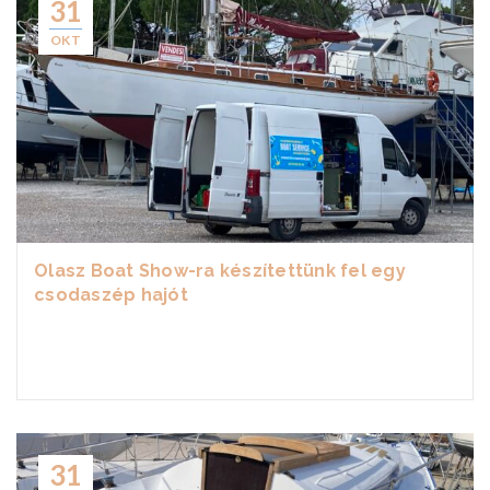
31
OKT
Olasz Boat Show-ra készítettünk fel egy
csodaszép hajót
31