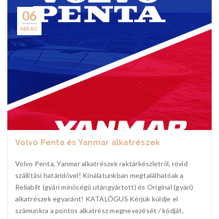
06
MÁRC
Volvo Penta és Yanmar alkatrészek
Volvo Penta, Yanmar alkatrészek raktárkészletről, rövid
szállítási határidővel! Kínálatunkban megtalálhatóak a
Reliabilt (gyári minőségű utángyártott) és Original (gyári)
alkatrészek egyaránt! KATALÓGUS Kérjük küldje el
számunkra a pontos alkatrész megnevezését / kódját,