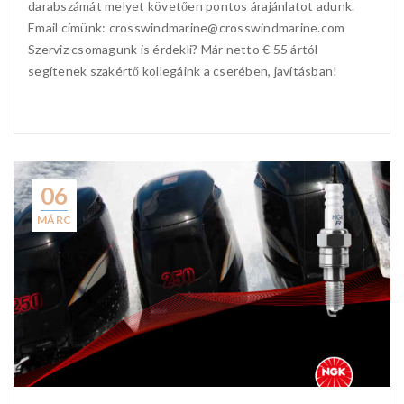
darabszámát melyet követően pontos árajánlatot adunk.
Email címünk:
crosswindmarine@crosswindmarine.com
Szerviz csomagunk is érdekli? Már netto € 55 ártól
segítenek szakértő kollegáink a cserében, javításban!
06
MÁRC