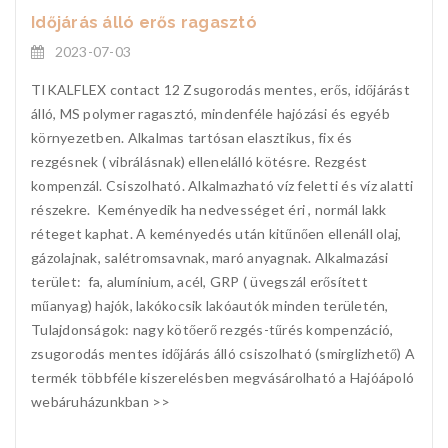
Időjárás álló erős ragasztó
2023-07-03
TIKALFLEX contact 12 Zsugorodás mentes, erős, időjárást
álló, MS polymer ragasztó, mindenféle hajózási és egyéb
környezetben. Alkalmas tartósan elasztikus, fix és
rezgésnek ( vibrálásnak) ellenelálló kötésre. Rezgést
kompenzál. Csiszolható. Alkalmazható víz feletti és víz alatti
részekre. Keményedik ha nedvességet éri , normál lakk
réteget kaphat. A keményedés után kitűnően ellenáll olaj,
gázolajnak, salétromsavnak, maró anyagnak. Alkalmazási
terület: fa, alumínium, acél, GRP ( üvegszál erősített
műanyag) hajók, lakókocsik lakóautók minden területén,
Tulajdonságok: nagy kötőerő rezgés-tűrés kompenzáció,
zsugorodás mentes időjárás álló csiszolható (smirglizhető) A
termék többféle kiszerelésben megvásárolható a Hajóápoló
webáruházunkban >>