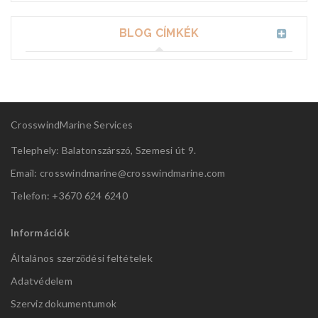
BLOG CÍMKÉK
CrosswindMarine Services
Telephely: Balatonszárszó, Szemesi út 9.
Email: crosswindmarine@
crosswindmarine.com
Telefon: +3670 624 6240
Információk
Általános szerződési feltételek
Adatvédelem
Szerviz dokumentumok