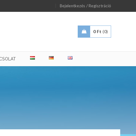
/
Bejelentkezés
Regisztráció
0
Ft
0
CSOLAT