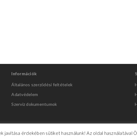
Információk
Általános szerződési feltételek
H
Adatvédelem
H
Szerviz dokumentumok
H
k javítása érdekében sütiket használunk! Az oldal használatával 