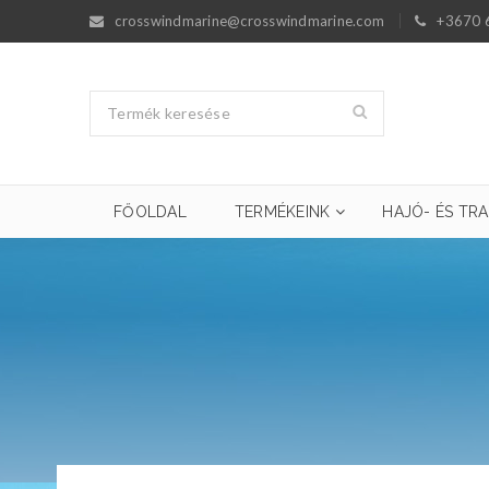
crosswindmarine@crosswindmarine.com
+3670 
FŐOLDAL
TERMÉKEINK
HAJÓ- ÉS TRA