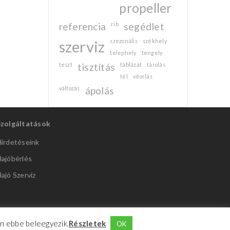
propeller
referencia
rib
segédlet
szerviz
szezonális
székhely
telephely
tengely
teszt
tisztítás
táblázat
tárolás
tél
vitorlás
változás
ápolás
Szolgáltatások
irdetéseink
ajóbérlés
ajó Szerviz
Ön ebbe beleegyezik.
Részletek
OK