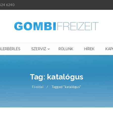
624 6240
ILERBÉRLÉS
SZERVIZ
RÓLUNK
HÍREK
KAP
Tag: katalógus
Főoldal
/
Tagged "katalógus"