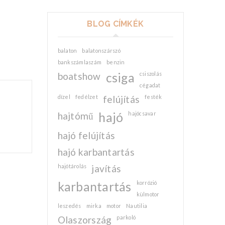
BLOG CÍMKÉK
balaton
balatonszárszó
bankszámlaszám
benzin
boatshow
csiga
csiszolás
cégadat
dízel
fedélzet
felújítás
festék
hajtómű
hajó
hajócsavar
hajó felújítás
hajó karbantartás
hajótárolás
javítás
karbantartás
korrózió
külmotor
leszedés
mirka
motor
Nautilia
Olaszország
parkoló