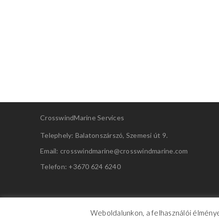
CrosswindMarine Services
Telephely: Balatonszárszó, Szemesi út 9.
Email: crosswindmarine@
crosswindmarine.com
Telefon: +3670 624 6240
Weboldalunkon, a felhasználói élménye
CrosswindMarine Services 2025